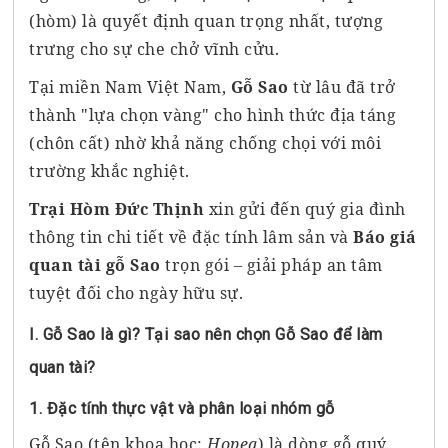
(hòm) là quyết định quan trọng nhất, tượng
trưng cho sự che chở vĩnh cửu.
Tại miền Nam Việt Nam,
Gỗ Sao
từ lâu đã trở
thành "lựa chọn vàng" cho hình thức địa táng
(chôn cất) nhờ khả năng chống chọi với môi
trường khắc nghiệt.
Trại Hòm Đức Thịnh
xin gửi đến quý gia đình
thông tin chi tiết về đặc tính lâm sản và
Báo giá
quan tài gỗ Sao
trọn gói – giải pháp an tâm
tuyệt đối cho ngày hữu sự.
I. Gỗ Sao là gì? Tại sao nên chọn Gỗ Sao để làm
quan tài?
1. Đặc tính thực vật và phân loại nhóm gỗ
Gỗ Sao (tên khoa học:
Hopea
) là dòng gỗ quý