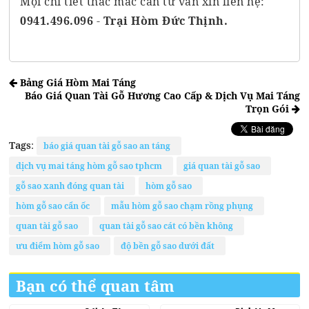
Mọi chi tiết thắc mắc cần tư vấn xin liên hệ:
0941.496.096
-
Trại Hòm Đức Thịnh.
Bảng Giá Hòm Mai Táng
Báo Giá Quan Tài Gỗ Hương Cao Cấp & Dịch Vụ Mai Táng
Trọn Gói
Tags
:
báo giá quan tài gỗ sao an táng
dịch vụ mai táng hòm gỗ sao tphcm
giá quan tài gỗ sao
gỗ sao xanh đóng quan tài
hòm gỗ sao
hòm gỗ sao cẩn ốc
mẫu hòm gỗ sao chạm rồng phụng
quan tài gỗ sao
quan tài gỗ sao cát có bền không
ưu điểm hòm gỗ sao
độ bền gỗ sao dưới đất
Bạn có thể quan tâm