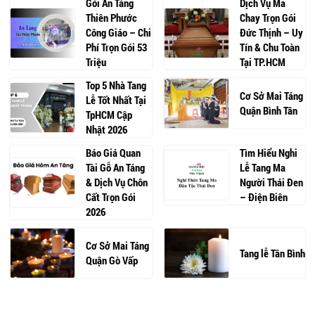
Gói An Táng
Dịch Vụ Ma
Thiên Phước
Chay Trọn Gói
Công Giáo – Chi
Đức Thịnh – Uy
Phí Trọn Gói 53
Tín & Chu Toàn
Triệu
Tại TP.HCM
Top 5 Nhà Tang
Cơ Sở Mai Táng
Lễ Tốt Nhất Tại
Quận Bình Tân
TpHCM Cập
Nhật 2026
Báo Giá Quan
Tìm Hiểu Nghi
Tài Gỗ An Táng
Lễ Tang Ma
& Dịch Vụ Chôn
Người Thái Đen
Cất Trọn Gói
– Điện Biên
2026
Cơ Sở Mai Táng
Tang lễ Tân Bình
Quận Gò Vấp