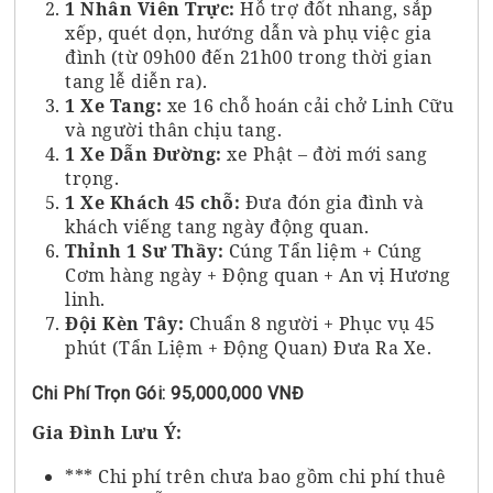
1 Nhân Viên Trực:
Hỗ trợ đốt nhang, sắp
xếp, quét dọn, hướng dẫn và phụ việc gia
đình (từ 09h00 đến 21h00 trong thời gian
tang lễ diễn ra).
1 Xe Tang:
xe 16 chỗ hoán cải chở Linh Cữu
và người thân chịu tang.
1 Xe Dẫn Đường:
xe Phật – đời mới sang
trọng.
1 Xe Khách 45 chỗ:
Đưa đón gia đình và
khách viếng tang ngày động quan.
Thỉnh 1 Sư Thầy:
Cúng Tẩn liệm + Cúng
Cơm hàng ngày + Động quan + An vị Hương
linh.
Đội Kèn Tây:
Chuẩn 8 người + Phục vụ 45
phút (Tẩn Liệm + Động Quan) Đưa Ra Xe.
Chi Phí Trọn Gói: 95,000,000 VNĐ
Gia Đình Lưu Ý:
*** Chi phí trên chưa bao gồm chi phí thuê