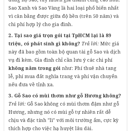
Sao Xanh và Sao Vàng là hai loại phổ biến nhất
vì cân bằng được giữa độ bền (trên 50 năm) và
chi phí hợp lý cho gia đình.
2. Tại sao giá trọn gói tại TpHCM lại là 89
triệu, có phát sinh gì không?
Trả lời:
Mức giá
này đã bao gồm toàn bộ quan tài gỗ Sao và dịch
vụ đi kèm. Gia đình chỉ cần lưu ý các chi phí
không nằm trong gói
như: Phí thuê nhà tang
lễ, phí mua đất nghĩa trang và phí vận chuyển
nếu đưa về tỉnh xa.
3. Gỗ Sao có mùi thơm như gỗ Hương không?
Trả lời:
Gỗ Sao không có mùi thơm đậm như gỗ
Hương, nhưng nó có mùi gỗ tự nhiên rất dễ
chịu và đặc tính "lì" với môi trường ẩm, cực kỳ
thích hợp cho việc hạ huyệt lâu dài.