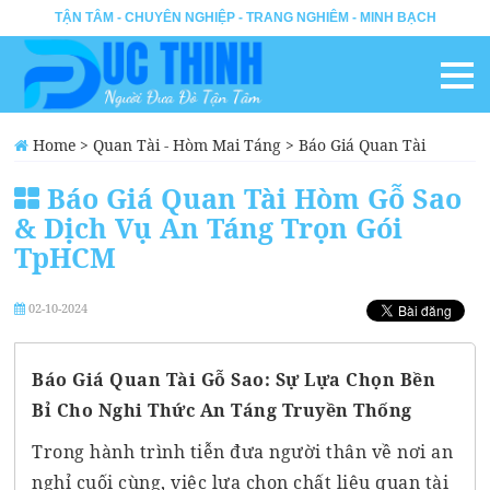
TẬN TÂM - CHUYÊN NGHIỆP - TRANG NGHIÊM - MINH BẠCH
Home
>
Quan Tài - Hòm Mai Táng
>
Báo Giá Quan Tài
Hòm Gỗ Sao & Dịch Vụ An Táng Trọn Gói TpHCM
Báo Giá Quan Tài Hòm Gỗ Sao
& Dịch Vụ An Táng Trọn Gói
TpHCM
02-10-2024
Báo Giá Quan Tài Gỗ Sao: Sự Lựa Chọn Bền
Bỉ Cho Nghi Thức An Táng Truyền Thống
Trong hành trình tiễn đưa người thân về nơi an
nghỉ cuối cùng, việc lựa chọn chất liệu quan tài