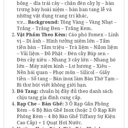
bông – dĩa trái cây – chân đèn cầy ly – bàn
trưng bày hoài niệm – bàn ban tang lễ và
những vật dụng trang trí khác,
v.v...
Background:
Tông Vàng – Vàng Nhạt –
Trắng – Trắng Đen – Trắng Kem.
Vật Phẩm Theo Kèm:
Cáo phó Fomex – Linh
vị – Di ảnh – Hình tưởng niệm lớn – Tấm
tiền bàn – Tấm triệu – Trà liệm – Nilon liệm
– Vải liệm – Đồ Phật – Đèn cầy Búp sen –
Đèn cầy xiêu – Nhang 3 cây lớn – Nhang bó
lớn – Máy niệm kinh – Lư hương – Xiêu –
Nến bái quan – Phọc môn – Silicol – Giấy
tiền – Sổ tang – Bàn inox làm Bàn Thờ Tạm –
Bì thư bút viết không giới hạn.
Đồ Tang:
chuẩn bị đầy đủ theo danh sách
chịu tang gia đình cung cấp.
Rạp Che – Bàn Ghế:
3 Ô Rạp Gắn Phông
Rèm – 6 Bộ Bàn Ghế Inox (hoặc 2 Ô Rạp Kết
Phông Rèm – 4 Bộ Bàn Ghế Tiffany Sự Kiện
Cao Cấp) + 1 Quạt Hơi Nước.