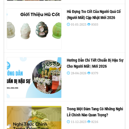
Hũ Đựng Tro Cốt Của Người Quá Cố
(Người Mất) Cập Nhật Mới 2026
01-01-2025
8503
Hướng Dẫn Chi Tiết Chuẩn Bị Hậu Sự
Cho Người Mất | Mới 2026
28-04-2026
8379
Trong Một Đám Tang Có Những Nghi
Lễ Chính Nào Quan Trọng?
11-12-2023
8216