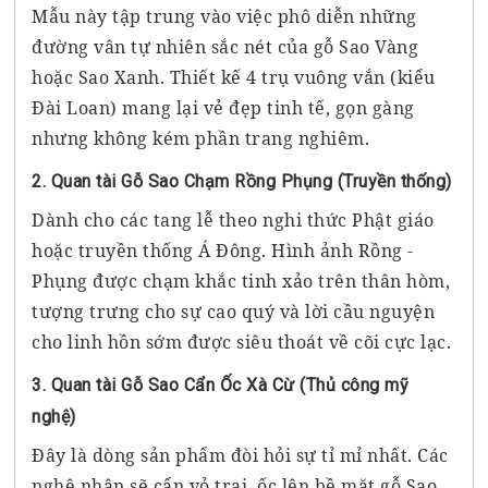
Mẫu này tập trung vào việc phô diễn những
đường vân tự nhiên sắc nét của gỗ Sao Vàng
hoặc Sao Xanh. Thiết kế 4 trụ vuông vắn (kiểu
Đài Loan) mang lại vẻ đẹp tinh tế, gọn gàng
nhưng không kém phần trang nghiêm.
2. Quan tài Gỗ Sao Chạm Rồng Phụng (Truyền thống)
Dành cho các tang lễ theo nghi thức Phật giáo
hoặc truyền thống Á Đông. Hình ảnh Rồng -
Phụng được chạm khắc tinh xảo trên thân hòm,
tượng trưng cho sự cao quý và lời cầu nguyện
cho linh hồn sớm được siêu thoát về cõi cực lạc.
3. Quan tài Gỗ Sao Cẩn Ốc Xà Cừ (Thủ công mỹ
nghệ)
Đây là dòng sản phẩm đòi hỏi sự tỉ mỉ nhất. Các
nghệ nhân sẽ cẩn vỏ trai, ốc lên bề mặt gỗ Sao