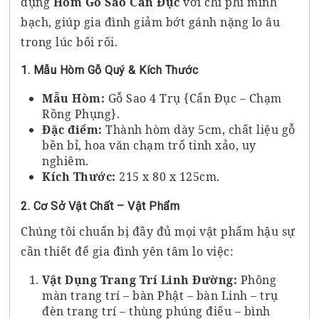
dụng
Hòm Gỗ Sao Cẩn Đục
với chi phí minh
bạch, giúp gia đình giảm bớt gánh nặng lo âu
trong lúc bối rối.
1. Mẫu Hòm Gỗ Quý & Kích Thước
Mẫu Hòm:
Gỗ Sao 4 Trụ {Cẩn Đục – Chạm
Rồng Phụng}.
Đặc điểm:
Thành hòm dày 5cm, chất liệu gỗ
bền bỉ, hoa văn chạm trổ tinh xảo, uy
nghiêm.
Kích Thước:
215 x 80 x 125cm.
2. Cơ Sở Vật Chất – Vật Phẩm
Chúng tôi chuẩn bị đầy đủ mọi vật phẩm hậu sự
cần thiết để gia đình yên tâm lo việc:
Vật Dụng Trang Trí Linh Đường:
Phông
màn trang trí – bàn Phật – bàn Linh – trụ
đèn trang trí – thùng phúng điếu – bình