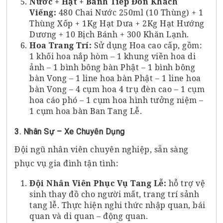
Nước + Hạt + Bánh Tiếp Đón Khách
Viếng:
480 Chai Nước 250ml (10 Thùng) + 1
Thùng Xốp + 1Kg Hạt Dưa + 2Kg Hạt Hướng
Dương + 10 Bịch Bánh + 300 Khăn Lạnh.
Hoa Trang Trí:
Sử dụng Hoa cao cấp, gồm:
1 khối hoa nắp hòm – 1 khung viền hoa di
ảnh – 1 bình bông bàn Phật – 1 bình bông
bàn Vong – 1 line hoa bàn Phật – 1 line hoa
bàn Vong – 4 cụm hoa 4 trụ đèn cao – 1 cụm
hoa cáo phó – 1 cụm hoa hình tưởng niệm –
1 cụm hoa bàn Ban Tang Lễ.
3. Nhân Sự – Xe Chuyên Dụng
Đội ngũ nhân viên chuyên nghiệp, sẵn sàng
phục vụ gia đình tận tình:
Đội Nhân Viên Phục Vụ Tang Lễ:
hỗ trợ vệ
sinh thay đồ cho người mất, trang trí sảnh
tang lễ. Thực hiện nghi thức nhập quan, bái
quan và di quan – động quan.