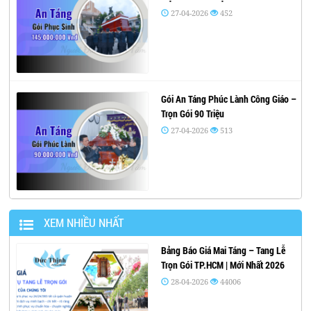
27-04-2026
452
Gói An Táng Phúc Lành Công Giáo –
Trọn Gói 90 Triệu
27-04-2026
513
XEM NHIỀU NHẤT
Bảng Báo Giá Mai Táng – Tang Lễ
Trọn Gói TP.HCM | Mới Nhất 2026
28-04-2026
44006