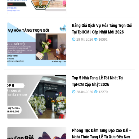
Bảng Giá Dịch Vụ Hỏa Táng Trọn Gói
Tại TpHCM | Cập Nhật Mới 2026
28-04-2026
16591
Top 5 Nhà Tang Lễ Tốt Nhất Tại
TpHCM Cập Nhật 2026
28-04-2026
12270
Phong Tục Đám Tang Đạo Cao Đài –
Nghi Thức Tang Lễ Từ Xưa Đến Nay