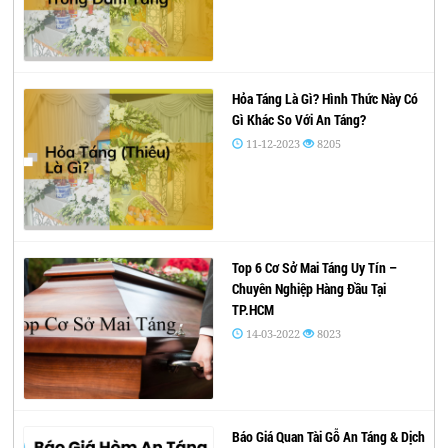
Hỏa Táng Là Gì? Hình Thức Này Có
Gì Khác So Với An Táng?
11-12-2023
8205
Top 6 Cơ Sở Mai Táng Uy Tín –
Chuyên Nghiệp Hàng Đầu Tại
TP.HCM
14-03-2022
8023
Báo Giá Quan Tài Gỗ An Táng & Dịch