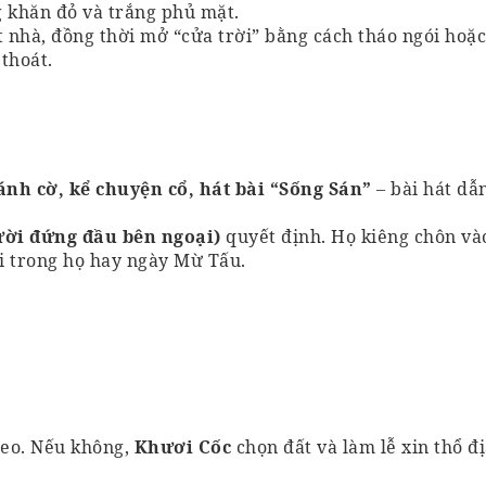
 khăn đỏ và trắng phủ mặt.
 nhà, đồng thời mở “cửa trời” bằng cách tháo ngói hoặc
thoát.
ánh cờ, kể chuyện cổ, hát bài “Sống Sán”
– bài hát dẫ
ười đứng đầu bên ngoại)
quyết định. Họ kiêng chôn và
i trong họ hay ngày Mừ Tấu.
heo. Nếu không,
Khươi Cốc
chọn đất và làm lễ xin thổ đ