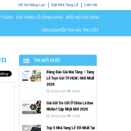
Hồ Sơ Năng Lực
Đặt Nhà Tang Lễ
Liên Hệ
ẬT GIÁO
GÓI TANG LỄ CÔNG GIÁO
BỐC MỘ CẢI TÁNG
VẬN CHUYỂN THI HÀI TRO CỐT
ên
TIN MỚI NHẤT
Bảng Báo Giá Mai Táng – Tang
Lễ Trọn Gói TP.HCM | Mới Nhất
2026
28-04-2026
44003
Giá Gửi Tro Cốt Ở Chùa Là Bao
Nhiêu? Cập Nhật Mới 2026
28-04-2026
11354
c
Top 5 Nhà Tang Lễ Tốt Nhất Tại