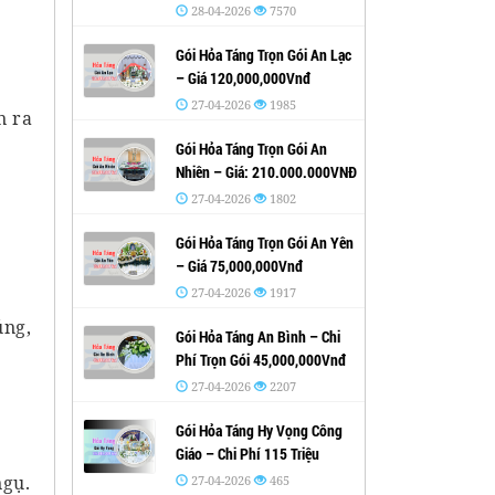
28-04-2026
7570
Gói Hỏa Táng Trọn Gói An Lạc
– Giá 120,000,000Vnđ
27-04-2026
1985
n ra
Gói Hỏa Táng Trọn Gói An
Nhiên – Giá: 210.000.000VNĐ
27-04-2026
1802
Gói Hỏa Táng Trọn Gói An Yên
– Giá 75,000,000Vnđ
27-04-2026
1917
úng,
Gói Hỏa Táng An Bình – Chi
Phí Trọn Gói 45,000,000Vnđ
27-04-2026
2207
Gói Hỏa Táng Hy Vọng Công
Giáo – Chi Phí 115 Triệu
ngụ.
27-04-2026
465