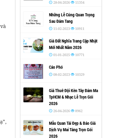
28-04-2026
11354
Những Lễ Cúng Quan Trọng
Sau Đám Tang
 và
11-02-2023
10911
Giá Đất Nghĩa Trang Cập Nhật
Mới Nhất Năm 2026
01-01-2025
10771
Cáo Phó
08-02-2023
10329
Giá Thuê Đội Kèn Tây Đám Ma
TpHCM & Nhạc Lễ Trọn Gói
2026
26-04-2026
8962
ạ”,
Mẫu Quan Tài Đẹp & Báo Giá
Dịch Vụ Mai Táng Trọn Gói
2026