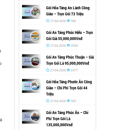
Gói Hỏa Táng An Lành Công
Giáo – Trọn Gói 73 Triệu
27-04-2026
506
Gói An Táng Phúc Hiếu – Trọn
Gói Giá 55,000,000Vnđ
27-04-2026
2030
n
Gói An Táng Phúc Thuận – Giá
o
Trọn Gói Là 95,000,000Vnđ
27-04-2026
1677
Gói Hỏa Táng Phước Ân Công
Giáo – Chi Phí Trọn Gói 44
Triệu
27-04-2026
583
Gói An Táng Phúc Ân – Chi
Phí Trọn Gói Là
ịa
135,000,000Vnđ