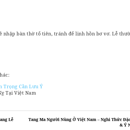
ề nhập bàn thờ tổ tiên, tránh để linh hồn bơ vơ. Lễ thư
hác:
n Trọng Cần Lưu Ý
Kỵ Tại Việt Nam
ang Lễ
Tang Ma Người Nùng Ở Việt Nam – Nghi Thức Đặ
& Ý 