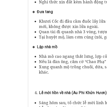
Nghi thức xin đất kèm hành động tu
🔹
Đưa tang
Khươi Cốc đi đầu cầm đuốc lấy lửa 
mới, không được xin lửa ngoài.
Quan tài đi quanh nhà 3 vòng, tượ
Tại huyệt mộ, làm cơm cúng (xôi, g
🔹
Lập nhà mồ
Nhà mồ cao ngang thắt lưng, lợp cỏ 
Nếu là đàn ông, cắm cờ “Chao Phạ” 
Xung quanh mộ trồng chuối, dứa, sả
khác.
Lễ mời hồn về nhà (Au Phi Khửn Hươn)
Sáng hôm sau, tổ chức lễ mời linh 