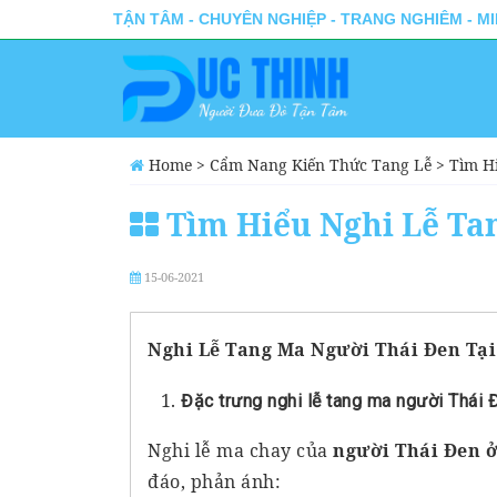
TẬN TÂM - CHUYÊN NGHIỆP - TRANG NGHIÊM - M
Home
>
Cẩm Nang Kiến Thức Tang Lễ
>
Tìm H
Tìm Hiểu Nghi Lễ Tan
15-06-2021
Nghi Lễ Tang Ma Người Thái Đen Tại
Đặc trưng nghi lễ tang ma người Thái 
Nghi lễ ma chay của
người Thái Đen ở
đáo, phản ánh: