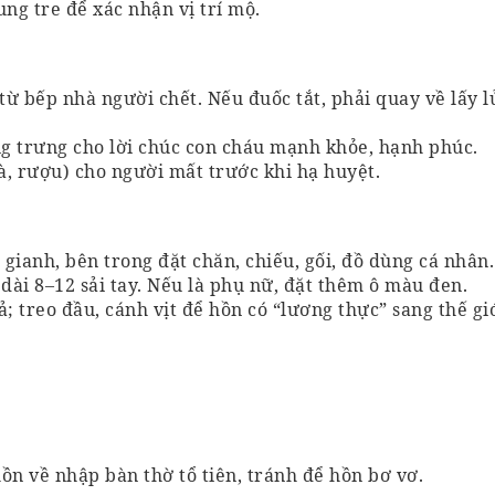
ng tre để xác nhận vị trí mộ.
từ bếp nhà người chết. Nếu đuốc tắt, phải quay về lấy l
ng trưng cho lời chúc con cháu mạnh khỏe, hạnh phúc.
à, rượu) cho người mất trước khi hạ huyệt.
gianh, bên trong đặt chăn, chiếu, gối, đồ dùng cá nhân.
dài 8–12 sải tay. Nếu là phụ nữ, đặt thêm ô màu đen.
; treo đầu, cánh vịt để hồn có “lương thực” sang thế gi
hồn về nhập bàn thờ tổ tiên, tránh để hồn bơ vơ.