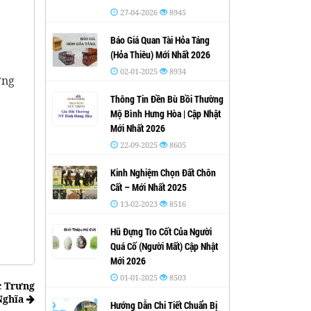
27-04-2026
8945
Báo Giá Quan Tài Hỏa Táng
(Hỏa Thiêu) Mới Nhất 2026
02-01-2025
8934
ờng
Thông Tin Đền Bù Bồi Thường
Mộ Bình Hưng Hòa | Cập Nhật
Mới Nhất 2026
22-09-2025
8605
Kinh Nghiệm Chọn Đất Chôn
Cất – Mới Nhất 2025
13-02-2023
8516
Hũ Đựng Tro Cốt Của Người
Quá Cố (Người Mất) Cập Nhật
Mới 2026
01-01-2025
8503
c Trưng
Nghĩa
Hướng Dẫn Chi Tiết Chuẩn Bị