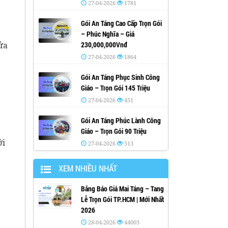
27-04-2026
1781
Gói An Táng Cao Cấp Trọn Gói
– Phúc Nghĩa – Giá
ửa
230,000,000Vnđ
27-04-2026
1864
Gói An Táng Phục Sinh Công
Giáo – Trọn Gói 145 Triệu
27-04-2026
451
Gói An Táng Phúc Lành Công
Giáo – Trọn Gói 90 Triệu
ới
27-04-2026
513
XEM NHIỀU NHẤT
Bảng Báo Giá Mai Táng – Tang
Lễ Trọn Gói TP.HCM | Mới Nhất
2026
28-04-2026
44003