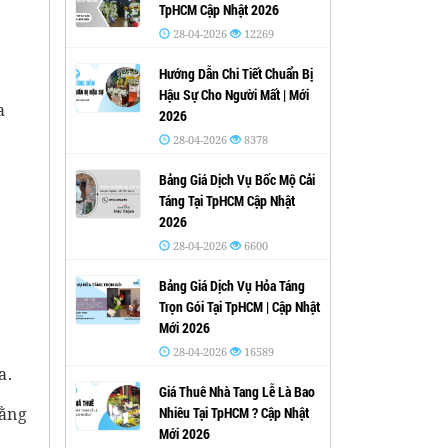
TpHCM Cập Nhật 2026
28-04-2026
12269
Hướng Dẫn Chi Tiết Chuẩn Bị
Hậu Sự Cho Người Mất | Mới
a
2026
28-04-2026
8378
Bảng Giá Dịch Vụ Bốc Mộ Cải
Táng Tại TpHCM Cập Nhật
2026
28-04-2026
6600
Bảng Giá Dịch Vụ Hỏa Táng
Trọn Gói Tại TpHCM | Cập Nhật
Mới 2026
28-04-2026
16589
a.
Giá Thuê Nhà Tang Lễ Là Bao
rằng
Nhiêu Tại TpHCM ? Cập Nhật
Mới 2026