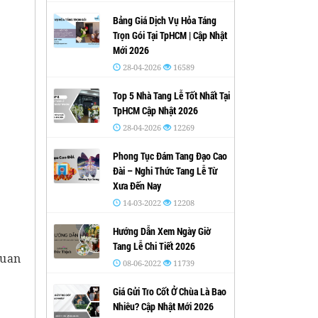
Bảng Giá Dịch Vụ Hỏa Táng
Trọn Gói Tại TpHCM | Cập Nhật
Mới 2026
28-04-2026
16589
Top 5 Nhà Tang Lễ Tốt Nhất Tại
TpHCM Cập Nhật 2026
28-04-2026
12269
Phong Tục Đám Tang Đạo Cao
Đài – Nghi Thức Tang Lễ Từ
Xưa Đến Nay
14-03-2022
12208
Hướng Dẫn Xem Ngày Giờ
Tang Lễ Chi Tiết 2026
quan
08-06-2022
11739
Giá Gửi Tro Cốt Ở Chùa Là Bao
Nhiêu? Cập Nhật Mới 2026