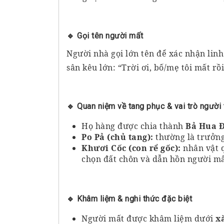
🔹
Gọi tên người mất
Người nhà gọi lớn tên để xác nhận linh
sân kêu lớn:
“Trời ơi, bố/mẹ tôi mất rồi
🔹
Quan niệm về tang phục & vai trò người 
Họ hàng được chia thành
Bả Hua 
Po Pả (chủ tang):
thường là trưởng 
Khươi Cốc (con rể gốc):
nhân vật q
chọn đất chôn và dẫn hồn người mấ
🔹
Khâm liệm & nghi thức đặc biệt
Người mất được khâm liệm dưới
x