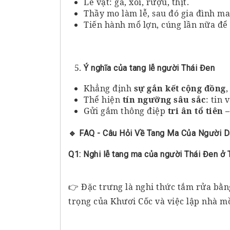
Lễ vật: gà, xôi, rượu, thịt.
Thầy mo làm lễ, sau đó gia đình ma
Tiến hành mổ lợn, cúng lần nữa để
Ý nghĩa của tang lễ người Thái Đen
Khẳng định
sự gắn kết cộng đồng
,
Thể hiện
tín ngưỡng sâu sắc
: tin 
Gửi gắm thông điệp
tri ân tổ tiên
🔹 FAQ - Câu Hỏi Về Tang Ma Của Người D
Q1: Nghi lễ tang ma của người Thái Đen ở 
👉 Đặc trưng là nghi thức tắm rửa bằng
trọng của Khươi Cốc và việc lập nhà m