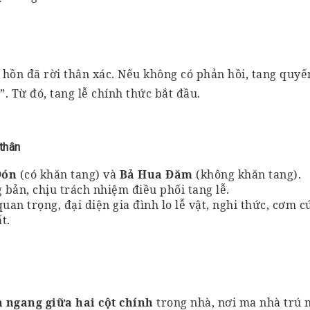
 hồn đã rời thân xác. Nếu không có phản hồi, tang quyế
”
. Từ đó, tang lễ chính thức bắt đầu.
thân
Đón
(có khăn tang) và
Bả Hua Đăm
(không khăn tang).
bản, chịu trách nhiệm điều phối tang lễ.
uan trọng, đại diện gia đình lo lễ vật, nghi thức, cơm c
t.
à ngang giữa hai cột chính
trong nhà, nơi ma nhà trú 