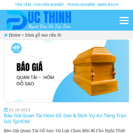
TẬN TÂM - CHUYÊN NGHIỆP - TRANG NGHIÊM - MINH BẠCH
Home
>
hòm gỗ sao cẩn ốc
02-10-2024
Báo Giá Quan Tài Hòm Gỗ Sao & Dịch Vụ An Táng Trọn
Gói TpHCM
Báo Giá Quan Tài Gỗ Sao: Sự Lựa Chọn Bền Bỉ Cho Nghi Thức