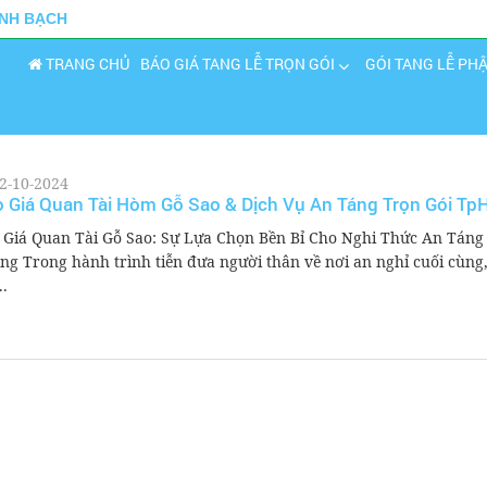
INH BẠCH
TRANG CHỦ
BÁO GIÁ TANG LỄ TRỌN GÓI
GÓI TANG LỄ PH
2-10-2024
 Giá Quan Tài Hòm Gỗ Sao & Dịch Vụ An Táng Trọn Gói T
 Giá Quan Tài Gỗ Sao: Sự Lựa Chọn Bền Bỉ Cho Nghi Thức An Táng
ng Trong hành trình tiễn đưa người thân về nơi an nghỉ cuối cùng,
..