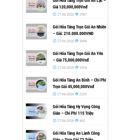
Gói Hỏa Táng Trọn Gói An Lạc –
Giá 120,000,000Vnđ
27-04-2026
1987
Gói Hỏa Táng Trọn Gói An Nhiên
– Giá: 210.000.000VNĐ
27-04-2026
1806
Gói Hỏa Táng Trọn Gói An Yên
– Giá 75,000,000Vnđ
27-04-2026
1918
Gói Hỏa Táng An Bình – Chi Phí
Trọn Gói 45,000,000Vnđ
27-04-2026
2210
Gói Hỏa Táng Hy Vọng Công
Giáo – Chi Phí 115 Triệu
27-04-2026
465
Gói Hỏa Táng An Lành Công
Giáo – Trọn Gói 73 Triệu