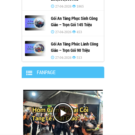
27-04-2026
1865
Gói An Táng Phục Sinh Công
Giáo – Trọn Gói 145 Triệu
27-04-2026
453
Gói An Táng Phúc Lành Công
Giáo – Trọn Gói 90 Triệu
27-04-2026
513
FANPAGE