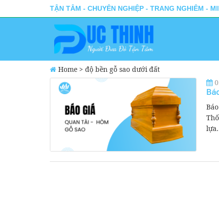
TẬN TÂM - CHUYÊN NGHIỆP - TRANG NGHIÊM - M
Home
>
độ bền gỗ sao dưới đất
0
Báo
Báo
Thố
lựa.