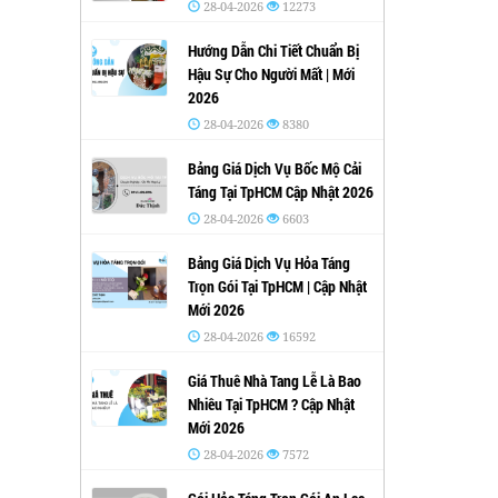
28-04-2026
12273
Hướng Dẫn Chi Tiết Chuẩn Bị
Hậu Sự Cho Người Mất | Mới
2026
28-04-2026
8380
Bảng Giá Dịch Vụ Bốc Mộ Cải
Táng Tại TpHCM Cập Nhật 2026
28-04-2026
6603
Bảng Giá Dịch Vụ Hỏa Táng
Trọn Gói Tại TpHCM | Cập Nhật
Mới 2026
28-04-2026
16592
Giá Thuê Nhà Tang Lễ Là Bao
Nhiêu Tại TpHCM ? Cập Nhật
Mới 2026
28-04-2026
7572