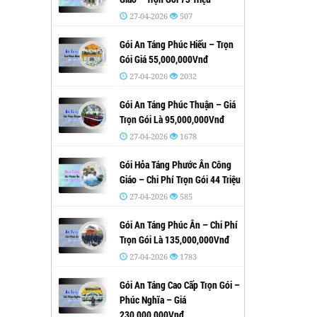
27-04-2026
507
Gói An Táng Phúc Hiếu – Trọn
Gói Giá 55,000,000Vnđ
27-04-2026
2032
Gói An Táng Phúc Thuận – Giá
Trọn Gói Là 95,000,000Vnđ
27-04-2026
1678
Gói Hỏa Táng Phước Ân Công
Giáo – Chi Phí Trọn Gói 44 Triệu
27-04-2026
585
Gói An Táng Phúc Ân – Chi Phí
Trọn Gói Là 135,000,000Vnđ
27-04-2026
1783
Gói An Táng Cao Cấp Trọn Gói –
Phúc Nghĩa – Giá
230,000,000Vnđ