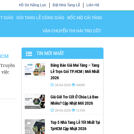
Hồ Sơ Năng Lực
Đặt Nhà Tang Lễ
Liên Hệ
ẬT GIÁO
GÓI TANG LỄ CÔNG GIÁO
BỐC MỘ CẢI TÁNG
VẬN CHUYỂN THI HÀI TRO CỐT
TIN MỚI NHẤT
pHCM
Bảng Báo Giá Mai Táng – Tang
 Truyền
Lễ Trọn Gói TP.HCM | Mới Nhất
 việc
2026
28-04-2026
44006
Giá Gửi Tro Cốt Ở Chùa Là Bao
Nhiêu? Cập Nhật Mới 2026
28-04-2026
11358
Top 5 Nhà Tang Lễ Tốt Nhất Tại
TpHCM Cập Nhật 2026