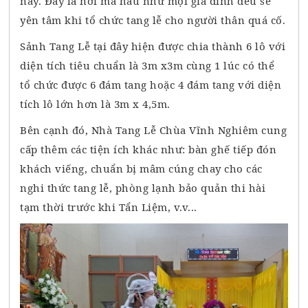
nay. Đây là nơi mà hầu như mọi gia đình đều sẽ
yên tâm khi tổ chức tang lễ cho người thân quá cố.
Sảnh Tang Lễ tại đây hiện được chia thành 6 lô với
diện tích tiêu chuẩn là 3m x3m cùng 1 lúc có thể
tổ chức được 6 đám tang hoặc 4 đám tang với diện
tích lô lớn hơn là 3m x 4,5m.
Bên cạnh đó, Nhà Tang Lễ Chùa Vĩnh Nghiêm cung
cấp thêm các tiện ích khác như: bàn ghế tiếp đón
khách viếng, chuẩn bị mâm cúng chay cho các
nghi thức tang lễ, phòng lạnh bảo quản thi hài
tạm thời trước khi Tẩn Liệm, v.v...