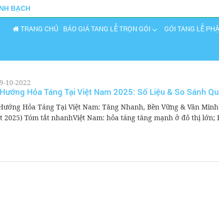
INH BẠCH
TRANG CHỦ
BÁO GIÁ TANG LỄ TRỌN GÓI
GÓI TANG LỄ PH
9-10-2022
Hướng Hỏa Táng Tại Việt Nam 2025: Số Liệu & So Sánh Qu
Hướng Hỏa Táng Tại Việt Nam: Tăng Nhanh, Bền Vững & Văn Minh
t 2025) Tóm tắt nhanhViệt Nam: hỏa táng tăng mạnh ở đô thị lớn; H