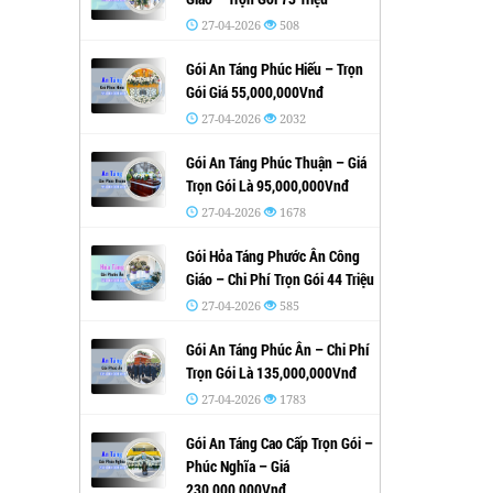
27-04-2026
508
Gói An Táng Phúc Hiếu – Trọn
Gói Giá 55,000,000Vnđ
27-04-2026
2032
Gói An Táng Phúc Thuận – Giá
Trọn Gói Là 95,000,000Vnđ
27-04-2026
1678
Gói Hỏa Táng Phước Ân Công
Giáo – Chi Phí Trọn Gói 44 Triệu
27-04-2026
585
Gói An Táng Phúc Ân – Chi Phí
Trọn Gói Là 135,000,000Vnđ
27-04-2026
1783
Gói An Táng Cao Cấp Trọn Gói –
Phúc Nghĩa – Giá
230,000,000Vnđ