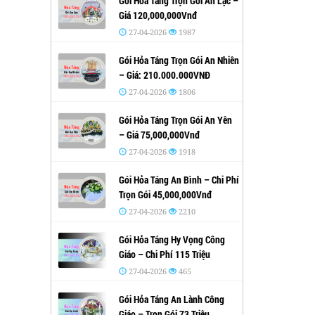
Gói Hỏa Táng Trọn Gói An Lạc –
Giá 120,000,000Vnđ
27-04-2026
1987
Gói Hỏa Táng Trọn Gói An Nhiên
– Giá: 210.000.000VNĐ
27-04-2026
1806
Gói Hỏa Táng Trọn Gói An Yên
– Giá 75,000,000Vnđ
27-04-2026
1918
Gói Hỏa Táng An Bình – Chi Phí
Trọn Gói 45,000,000Vnđ
27-04-2026
2210
Gói Hỏa Táng Hy Vọng Công
Giáo – Chi Phí 115 Triệu
27-04-2026
465
Gói Hỏa Táng An Lành Công
Giáo – Trọn Gói 73 Triệu