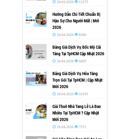
28-04-2026
12273
Hướng Dẫn Chi Tiết Chuẩn Bị
Hậu Sự Cho Người Mất | Mới
2026
28-04-2026
8380
Bảng Giá Dịch Vụ Bốc Mộ Cải
Táng Tại TpHCM Cập Nhật 2026
28-04-2026
6603
Bảng Giá Dịch Vụ Hỏa Táng
Trọn Gói Tại TpHCM | Cập Nhật
Mới 2026
28-04-2026
16593
Giá Thuê Nhà Tang Lễ Là Bao
Nhiêu Tại TpHCM ? Cập Nhật
Mới 2026
28-04-2026
7572