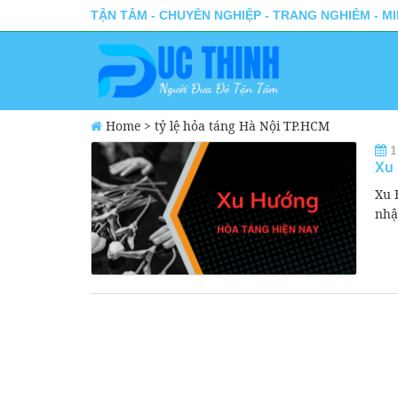
TẬN TÂM - CHUYÊN NGHIỆP - TRANG NGHIÊM - M
Home
>
tỷ lệ hỏa táng Hà Nội TP.HCM
1
Xu 
Xu 
nhậ