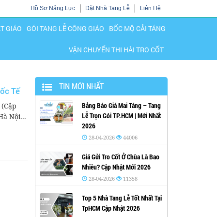
Hồ Sơ Năng Lực
Đặt Nhà Tang Lễ
Liên Hệ
ẬT GIÁO
GÓI TANG LỄ CÔNG GIÁO
BỐC MỘ CẢI TÁNG
VẬN CHUYỂN THI HÀI TRO CỐT
TIN MỚI NHẤT
ốc Tế
Bảng Báo Giá Mai Táng – Tang
 (Cập
Lễ Trọn Gói TP.HCM | Mới Nhất
à Nội...
2026
28-04-2026
44006
Giá Gửi Tro Cốt Ở Chùa Là Bao
Nhiêu? Cập Nhật Mới 2026
28-04-2026
11358
Top 5 Nhà Tang Lễ Tốt Nhất Tại
TpHCM Cập Nhật 2026