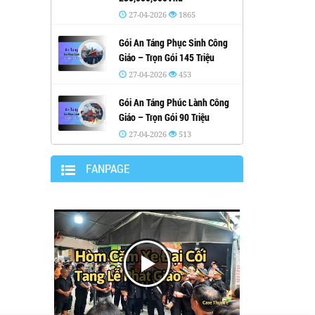
27-04-2026
1865
Gói An Táng Phục Sinh Công
Giáo – Trọn Gói 145 Triệu
27-04-2026
453
Gói An Táng Phúc Lành Công
Giáo – Trọn Gói 90 Triệu
27-04-2026
513
FANPAGE