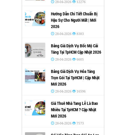
28-04-2026
12276
Hướng Dẫn Chi Tiết Chuẩn Bị
Hậu Sự Cho Người Mất | Mới
2026
28-04-2026
8383
Bảng Giá Dịch Vụ Bốc Mộ Cải
Táng Tại TpHCM Cập Nhật 2026
28-04-2026
6605
Bảng Giá Dịch Vụ Hỏa Táng
Trọn Gói Tại TpHCM | Cập Nhật
Mới 2026
28-04-2026
16596
Giá Thuê Nhà Tang Lễ Là Bao
Nhiêu Tại TpHCM ? Cập Nhật
Mới 2026
28-04-2026
7573