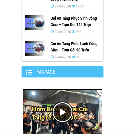
27-04-2026
1867
Gói An Táng Phục Sinh Công
Giáo – Trọn Gói 145 Triệu
27-04-2026
454
Gói An Táng Phúc Lành Công
Giáo – Trọn Gói 90 Triệu
27-04-2026
515
FANPAGE