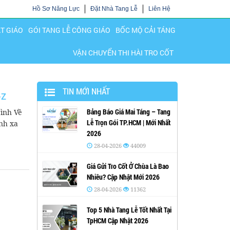
Hồ Sơ Năng Lực
Đặt Nhà Tang Lễ
Liên Hệ
ẬT GIÁO
GÓI TANG LỄ CÔNG GIÁO
BỐC MỘ CẢI TÁNG
VẬN CHUYỂN THI HÀI TRO CỐT
TIN MỚI NHẤT
-Z
Bảng Báo Giá Mai Táng – Tang
ình Về
Lễ Trọn Gói TP.HCM | Mới Nhất
nh xa
2026
28-04-2026
44009
Giá Gửi Tro Cốt Ở Chùa Là Bao
Nhiêu? Cập Nhật Mới 2026
28-04-2026
11362
Top 5 Nhà Tang Lễ Tốt Nhất Tại
TpHCM Cập Nhật 2026