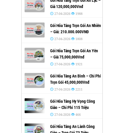
Gói Hỏa Táng Trọn Gói An Lạc –
Giá 120,000,000Vnđ
27-04-2026
1988
Gói Hỏa Táng Trọn Gói An Nhiên
– Giá: 210.000.000VNĐ
27-04-2026
1808
Gói Hỏa Táng Trọn Gói An Yên
– Giá 75,000,000Vnđ
27-04-2026
1921
Gói Hỏa Táng An Bình – Chi Phí
Trọn Gói 45,000,000Vnđ
27-04-2026
2211
Gói Hỏa Táng Hy Vọng Công
Giáo – Chi Phí 115 Triệu
27-04-2026
466
Gói Hỏa Táng An Lành Công
Giáo – Trọn Gói 73 Triệu