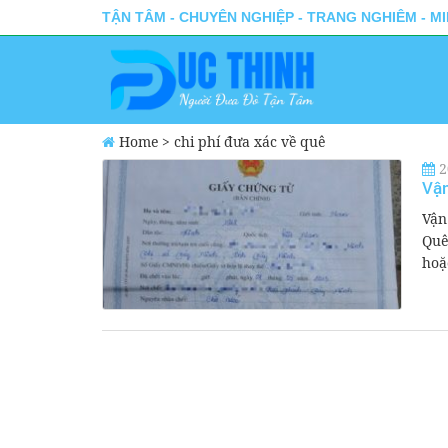
TẬN TÂM - CHUYÊN NGHIỆP - TRANG NGHIÊM - M
Home
>
chi phí đưa xác về quê
2
Vận
Vận
Quê
hoặc