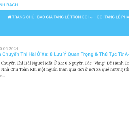
INH BẠCH
TRANG CHỦ
BÁO GIÁ TANG LỄ TRỌN GÓI
GÓI TANG LỄ PH
0-06-2024
 Chuyển Thi Hài Ở Xa: 8 Lưu Ý Quan Trọng & Thủ Tục Từ A
 Chuyển Thi Hài Người Mất Ở Xa: 8 Nguyên Tắc "Vàng" Để Hành Tr
 Nhà Chu Toàn Khi một người thân qua đời ở nơi xa quê hương (tỉ
...