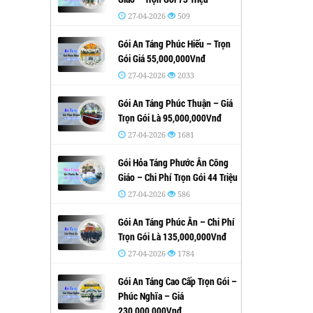
27-04-2026
509
Gói An Táng Phúc Hiếu – Trọn
Gói Giá 55,000,000Vnđ
27-04-2026
2033
Gói An Táng Phúc Thuận – Giá
Trọn Gói Là 95,000,000Vnđ
27-04-2026
1681
Gói Hỏa Táng Phước Ân Công
Giáo – Chi Phí Trọn Gói 44 Triệu
27-04-2026
586
Gói An Táng Phúc Ân – Chi Phí
Trọn Gói Là 135,000,000Vnđ
27-04-2026
1784
Gói An Táng Cao Cấp Trọn Gói –
Phúc Nghĩa – Giá
230,000,000Vnđ