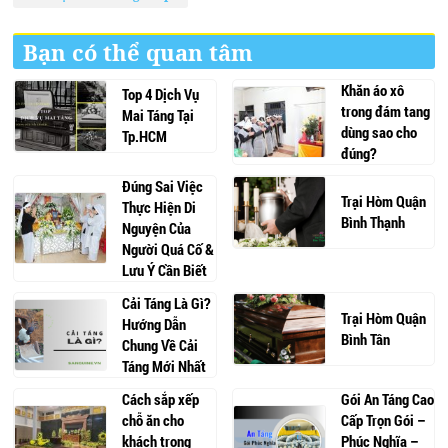
Bạn có thể quan tâm
Khăn áo xô
Top 4 Dịch Vụ
trong đám tang
Mai Táng Tại
dùng sao cho
Tp.HCM
đúng?
Đúng Sai Việc
Trại Hòm Quận
Thực Hiện Di
Bình Thạnh
Nguyện Của
Người Quá Cố &
Lưu Ý Cần Biết
Cải Táng Là Gì?
Trại Hòm Quận
Hướng Dẫn
Bình Tân
Chung Về Cải
Táng Mới Nhất
Cách sắp xếp
Gói An Táng Cao
chỗ ăn cho
Cấp Trọn Gói –
khách trong
Phúc Nghĩa –