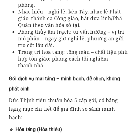
phòng.
Nhạc hiếu – nghi lễ: kèn Tây, nhạc lễ Phật
giáo, thánh ca Công giáo, hát đưa linh/Phá
Quàn theo văn hóa sở tại.
Phong thủy âm trạch: tư vấn hướng – vị trí
mộ phần – ngày giờ nghi lễ; phương án gửi
tro cốt lâu dài.
Trang trí hoa tang: tông màu – chất liệu phù
hợp tôn giáo; phong cách tối nghiêm –
thanh nhã.
Gói dịch vụ mai táng – minh bạch, dễ chọn, không
phát sinh
Đức Thịnh tiêu chuẩn hóa 5 cấp gói, có bảng
hạng mục chi tiết để gia đình so sánh minh
bạch:
🔹 Hỏa táng (Hỏa thiêu)