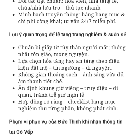
Đối tác đạt chuẩn: hoa viên, nhà tang lễ,
chùa/nhà lưu tro – thủ tục nhanh.
Minh bạch truyền thông: bảng hạng mục &
chi phí công khai; tư vấn 24/7 miễn phí.
Lưu ý quan trọng để lễ tang trang nghiêm & suôn sẻ
Chuẩn bị giấy tờ tùy thân người mất; thống
nhất tôn giáo, mong nguyện.
Lựa chọn hỏa táng hay an táng theo điều
kiện đất mộ – tín ngưỡng – di nguyện.
Không gian thoáng sạch – ánh sáng vừa đủ –
âm thanh tiết chế.
Ấn định khung giờ viếng – truy điệu – di
quan, tránh trễ giờ nghi lễ.
Hợp đồng rõ ràng – checklist hạng mục –
nghiệm thu từng phần, không phát sinh.
Phạm vi phục vụ của Đức Thịnh khi nhận thông tin
tại Gò Vấp