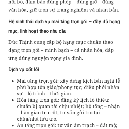
nội bộ, đảm bảo đúng phép – đúng giờ – đúng
văn hóa, giữ trọn sự trang nghiêm và nhân bản.
Hệ sinh thái dịch vụ mai táng trọn gói – đầy đủ hạng
mục, linh hoạt theo nhu cầu
Đức Thịnh cung cấp bộ hạng mục chuẩn theo
dạng trọn gói – minh bạch – cá nhân hóa, đáp
ứng đúng nguyện vọng gia đình.
Dịch vụ cốt lõi
Mai táng trọn gói: xây dựng kịch bản nghi lễ
phù hợp tôn giáo/phong tục; điều phối nhân
sự – lộ trình – thời gian.
Hỏa táng trọn gói: đăng ký lịch lò thiêu;
chuẩn bị quan tài chịu nhiệt; hộ tống – nhận
– bàn giao tro cốt; tư vấn gửi tro tại
chùa/nhà lưu tro.
An táng trọn gói: tư vấn âm trạch – đất mộ;