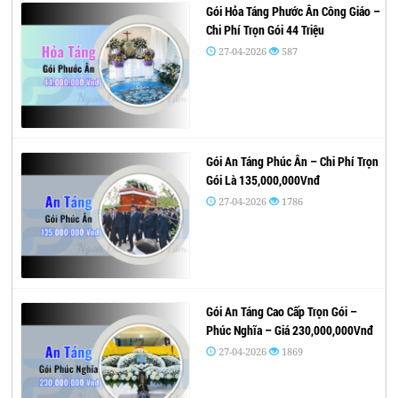
Gói Hỏa Táng Phước Ân Công Giáo –
Chi Phí Trọn Gói 44 Triệu
27-04-2026
587
Gói An Táng Phúc Ân – Chi Phí Trọn
Gói Là 135,000,000Vnđ
27-04-2026
1786
Gói An Táng Cao Cấp Trọn Gói –
Phúc Nghĩa – Giá 230,000,000Vnđ
27-04-2026
1869