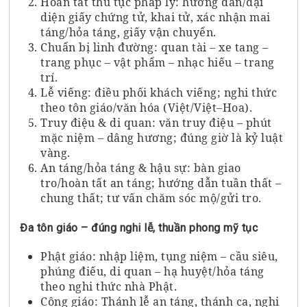
Hoàn tất thủ tục pháp lý: hướng dẫn/đại
diện giấy chứng tử, khai tử, xác nhận mai
táng/hỏa táng, giấy vận chuyển.
Chuẩn bị linh đường: quan tài – xe tang –
trang phục – vật phẩm – nhạc hiếu – trang
trí.
Lễ viếng: điều phối khách viếng; nghi thức
theo tôn giáo/văn hóa (Việt/Việt–Hoa).
Truy điệu & di quan: văn truy điệu – phút
mặc niệm – dâng hương; đúng giờ là kỷ luật
vàng.
An táng/hỏa táng & hậu sự: bàn giao
tro/hoàn tất an táng; hướng dẫn tuần thất –
chung thất; tư vấn chăm sóc mộ/gửi tro.
Đa tôn giáo – đúng nghi lễ, thuần phong mỹ tục
Phật giáo: nhập liệm, tụng niệm – cầu siêu,
phúng điếu, di quan – hạ huyệt/hỏa táng
theo nghi thức nhà Phật.
Công giáo: Thánh lễ an táng, thánh ca, nghi