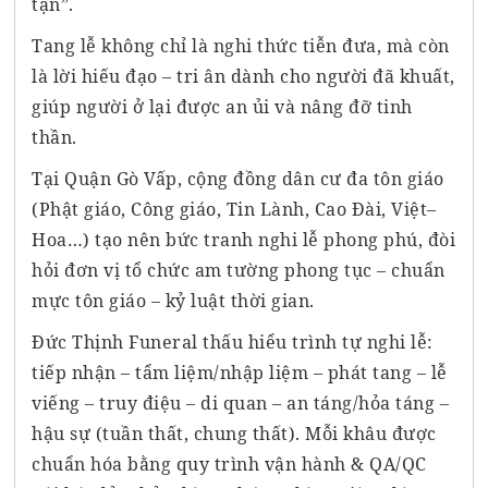
tận”.
Tang lễ không chỉ là nghi thức tiễn đưa, mà còn
là lời hiếu đạo – tri ân dành cho người đã khuất,
giúp người ở lại được an ủi và nâng đỡ tinh
thần.
Tại Quận Gò Vấp, cộng đồng dân cư đa tôn giáo
(Phật giáo, Công giáo, Tin Lành, Cao Đài, Việt–
Hoa…) tạo nên bức tranh nghi lễ phong phú, đòi
hỏi đơn vị tổ chức am tường phong tục – chuẩn
mực tôn giáo – kỷ luật thời gian.
Đức Thịnh Funeral thấu hiểu trình tự nghi lễ:
tiếp nhận – tẩm liệm/nhập liệm – phát tang – lễ
viếng – truy điệu – di quan – an táng/hỏa táng –
hậu sự (tuần thất, chung thất)
. Mỗi khâu được
chuẩn hóa bằng quy trình vận hành & QA/QC