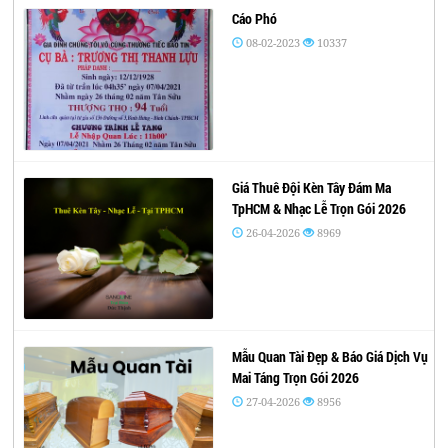
Cáo Phó
08-02-2023
10337
Giá Thuê Đội Kèn Tây Đám Ma
TpHCM & Nhạc Lễ Trọn Gói 2026
26-04-2026
8969
Mẫu Quan Tài Đẹp & Báo Giá Dịch Vụ
Mai Táng Trọn Gói 2026
27-04-2026
8956