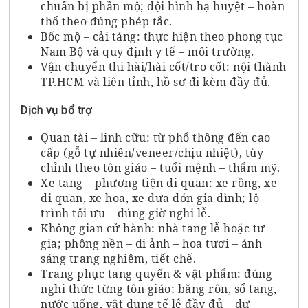
chuẩn bị phần mộ; đội hình hạ huyệt – hoàn
thổ theo đúng phép tắc.
Bốc mộ – cải táng: thực hiện theo phong tục
Nam Bộ và quy định y tế – môi trường.
Vận chuyển thi hài/hài cốt/tro cốt: nội thành
TP.HCM và liên tỉnh, hồ sơ đi kèm đầy đủ.
Dịch vụ bổ trợ
Quan tài – linh cữu: từ phổ thông đến cao
cấp (gỗ tự nhiên/veneer/chịu nhiệt), tùy
chỉnh theo tôn giáo – tuổi mệnh – thẩm mỹ.
Xe tang – phương tiện di quan: xe rồng, xe
di quan, xe hoa, xe đưa đón gia đình; lộ
trình tối ưu – đúng giờ nghi lễ.
Không gian cử hành: nhà tang lễ hoặc tư
gia; phông nền – di ảnh – hoa tươi – ánh
sáng trang nghiêm, tiết chế.
Trang phục tang quyến & vật phẩm: đúng
nghi thức từng tôn giáo; băng rôn, sổ tang,
nước uống, vật dụng tế lễ đầy đủ – dự