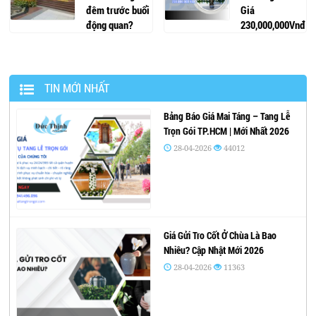
đêm trước buổi
Giá
động quan?
230,000,000Vnđ
TIN MỚI NHẤT
Bảng Báo Giá Mai Táng – Tang Lễ
Trọn Gói TP.HCM | Mới Nhất 2026
28-04-2026
44012
Giá Gửi Tro Cốt Ở Chùa Là Bao
Nhiêu? Cập Nhật Mới 2026
28-04-2026
11363