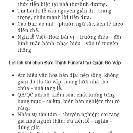
thức tiễn biệt tại nhà thờ/linh đường.
Tin Lành: lễ cầu nguyện giản dị – trang
trọng, nhấn mạnh lời tiễn đưa.
Cao Đài: áo mũ – phướn ngũ sắc, kèn lễ theo
điển chế.
Nghi lễ Việt–Hoa: bài vị – trướng điếu – đội
hình tuần hành, nhạc hiếu – văn tế truyền
thống.
Lợi ích khi chọn Đức Thịnh Funeral tại Quận Gò Vấp
Am hiểu văn hóa bản địa: nếp sống, không
gian đô thị Gò Vấp; mạng lưới nhà thờ –
chùa – nhà tang lễ.
QA/QC nội bộ: kiểm soát chất lượng từng
hạng mục – ca kíp, biên bản nghiệm thu rõ
ràng.
Nhân sự tận tâm – chuyên nghiệp: coi tang
gia như người thân; ưu tiên lễ – nghĩa –
đúng giờ.