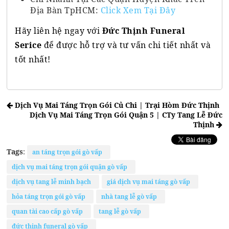
Địa Bàn TpHCM:
Click Xem Tại Đây
Hãy liên hệ ngay với
Đức Thịnh Funeral
Serice
để được hỗ trợ và tư vấn chi tiết nhất và
tốt nhất!
Dịch Vụ Mai Táng Trọn Gói Củ Chi | Trại Hòm Đức Thịnh
Dịch Vụ Mai Táng Trọn Gói Quận 5 | CTy Tang Lễ Đức
Thịnh
Tags
:
an táng trọn gói gò vấp
dịch vụ mai táng trọn gói quận gò vấp
dịch vụ tang lễ minh bạch
giá dịch vụ mai táng gò vấp
hỏa táng trọn gói gò vấp
nhà tang lễ gò vấp
quan tài cao cấp gò vấp
tang lễ gò vấp
đức thịnh funeral gò vấp