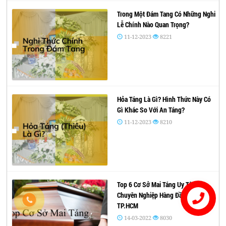
Trong Một Đám Tang Có Những Nghi
Lễ Chính Nào Quan Trọng?
11-12-2023
8221
Hỏa Táng Là Gì? Hình Thức Này Có
Gì Khác So Với An Táng?
11-12-2023
8210
Top 6 Cơ Sở Mai Táng Uy Tín –
Chuyên Nghiệp Hàng Đầu Tại
TP.HCM
Liên hệ
14-03-2022
8030