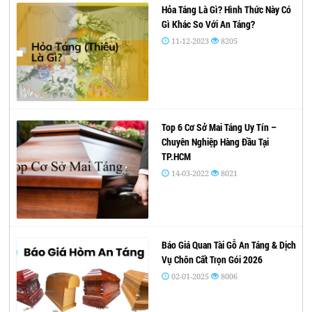
Hỏa Táng Là Gì? Hình Thức Này Có
Gì Khác So Với An Táng?
11-12-2023
8205
Top 6 Cơ Sở Mai Táng Uy Tín –
Chuyên Nghiệp Hàng Đầu Tại
TP.HCM
14-03-2022
8021
Báo Giá Quan Tài Gỗ An Táng & Dịch
Vụ Chôn Cất Trọn Gói 2026
02-01-2025
8006