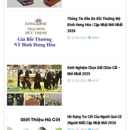
Thông Tin Đền Bù Bồi Thường Mộ
Bình Hưng Hòa | Cập Nhật Mới Nhất
2026
22-09-2025
8604
Kinh Nghiệm Chọn Đất Chôn Cất –
Mới Nhất 2025
13-02-2023
8515
Hũ Đựng Tro Cốt Của Người Quá Cố
(Người Mất) Cập Nhật Mới 2026
01-01-2025
8502