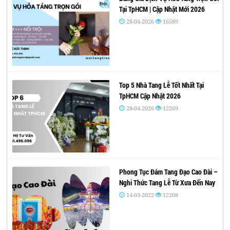
Tại TpHCM | Cập Nhật Mới 2026
28-04-2026
16589
Top 5 Nhà Tang Lễ Tốt Nhất Tại
TpHCM Cập Nhật 2026
28-04-2026
12269
Phong Tục Đám Tang Đạo Cao Đài –
Nghi Thức Tang Lễ Từ Xưa Đến Nay
14-03-2022
12208