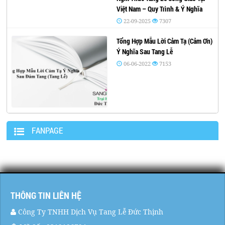
Việt Nam – Quy Trình & Ý Nghĩa
22-09-2025
7307
Tổng Hợp Mẫu Lời Cảm Tạ (Cảm Ơn)
Ý Nghĩa Sau Tang Lễ
06-06-2022
7153
FANPAGE
THÔNG TIN LIÊN HỆ
Công Ty TNHH Dịch Vụ Tang Lễ Đức Thịnh