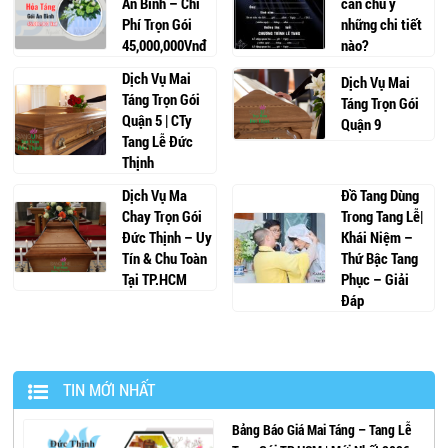
An Bình – Chi
cần chú ý
Phí Trọn Gói
những chi tiết
45,000,000Vnđ
nào?
Dịch Vụ Mai
Dịch Vụ Mai
Táng Trọn Gói
Táng Trọn Gói
Quận 5 | CTy
Quận 9
Tang Lễ Đức
Thịnh
Dịch Vụ Ma
Đồ Tang Dùng
Chay Trọn Gói
Trong Tang Lễ|
Đức Thịnh – Uy
Khái Niệm –
Tín & Chu Toàn
Thứ Bậc Tang
Tại TP.HCM
Phục – Giải
Đáp
TIN MỚI NHẤT
Bảng Báo Giá Mai Táng – Tang Lễ