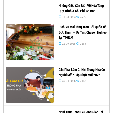
Những Điều Cần Biết Về Hỏa Táng |
Quy Trình & Chi Phí Cơ Bản
14-03-2022
7539
Dịch Vụ Mai Táng Trọn Gói Quốc Tế
Đức Thịnh – Uy Tín, Chuyên Nghiệp
Tại TPHCM
22-09-2025
7458
Cần Phải Làm Gì Khi Trong Nhà Có
Người Mất? Cập Nhật Mới 2026
27-04-2026
7413
Nghi Thức Tang Lễ Công Giáo Tại