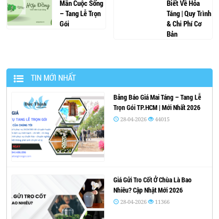
Mãn Cuộc Sống
Biết Về Hỏa
– Tang Lễ Trọn
Táng | Quy Trình
Gói
& Chi Phí Cơ
Bản
TIN MỚI NHẤT
Bảng Báo Giá Mai Táng – Tang Lễ
Trọn Gói TP.HCM | Mới Nhất 2026
28-04-2026
44015
Giá Gửi Tro Cốt Ở Chùa Là Bao
Nhiêu? Cập Nhật Mới 2026
28-04-2026
11366