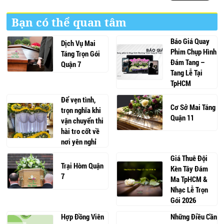
Bạn có thể quan tâm
Báo Giá Quay
Dịch Vụ Mai
Phim Chụp Hình
Táng Trọn Gói
Đám Tang –
Quận 7
Tang Lễ Tại
TpHCM
Để vẹn tình,
Cơ Sở Mai Táng
trọn nghĩa khi
Quận 11
vận chuyển thi
hài tro cốt về
nơi yên nghỉ
Giá Thuê Đội
Trại Hòm Quận
Kèn Tây Đám
7
Ma TpHCM &
Nhạc Lễ Trọn
Gói 2026
Hợp Đồng Viên
Những Điều Cần