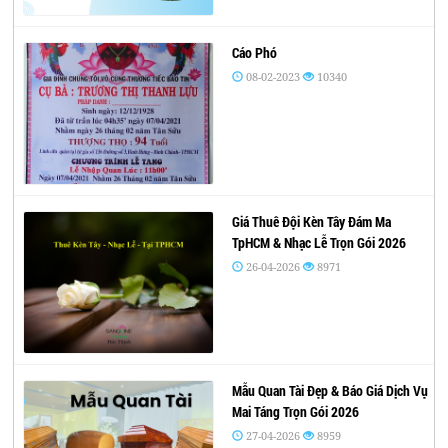
Cáo Phó
08-02-2023
10340
Giá Thuê Đội Kèn Tây Đám Ma
TpHCM & Nhạc Lễ Trọn Gói 2026
26-04-2026
8971
Mẫu Quan Tài Đẹp & Báo Giá Dịch Vụ
Mai Táng Trọn Gói 2026
27-04-2026
8959