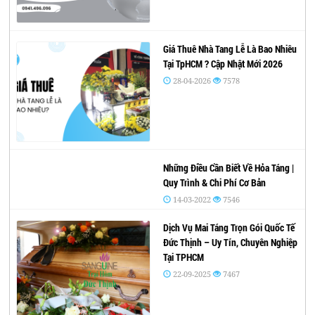
Giá Thuê Nhà Tang Lễ Là Bao Nhiêu
Tại TpHCM ? Cập Nhật Mới 2026
28-04-2026
7578
Những Điều Cần Biết Về Hỏa Táng |
Quy Trình & Chi Phí Cơ Bản
14-03-2022
7546
Dịch Vụ Mai Táng Trọn Gói Quốc Tế
Đức Thịnh – Uy Tín, Chuyên Nghiệp
Tại TPHCM
22-09-2025
7467