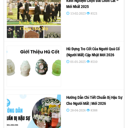
Kinh Nghiệm Chọn Đất Chôn Cất –
Mới Nhất 2025
13-02-2023
8521
Hũ Đựng Tro Cốt Của Người Quá Cố
(Người Mất) Cập Nhật Mới 2026
01-01-2025
8510
Hướng Dẫn Chi Tiết Chuẩn Bị Hậu Sự
Cho Người Mất | Mới 2026
28-04-2026
8388