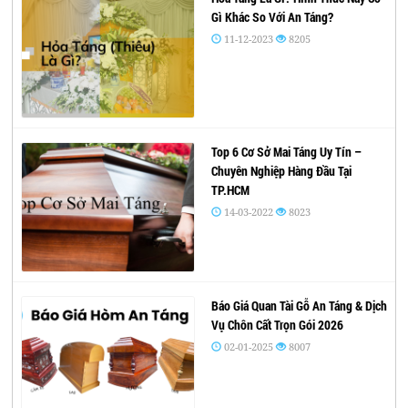
Gì Khác So Với An Táng?
11-12-2023
8205
Top 6 Cơ Sở Mai Táng Uy Tín –
Chuyên Nghiệp Hàng Đầu Tại
TP.HCM
14-03-2022
8023
Báo Giá Quan Tài Gỗ An Táng & Dịch
Vụ Chôn Cất Trọn Gói 2026
02-01-2025
8007