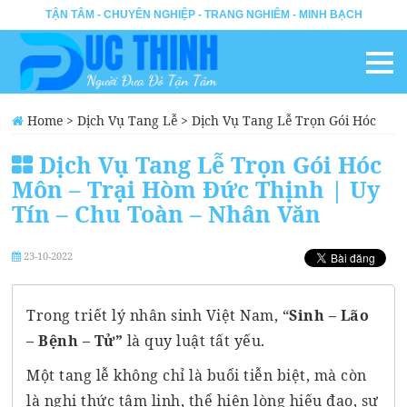
TẬN TÂM - CHUYÊN NGHIỆP - TRANG NGHIÊM - MINH BẠCH
Home
>
Dịch Vụ Tang Lễ
>
Dịch Vụ Tang Lễ Trọn Gói Hóc
Môn – Trại Hòm Đức Thịnh | Uy Tín – Chu Toàn – Nhân Văn
Dịch Vụ Tang Lễ Trọn Gói Hóc
Môn – Trại Hòm Đức Thịnh | Uy
Tín – Chu Toàn – Nhân Văn
23-10-2022
Trong triết lý nhân sinh Việt Nam, “
Sinh – Lão
– Bệnh – Tử”
là quy luật tất yếu.
Một tang lễ không chỉ là buổi tiễn biệt, mà còn
là nghi thức tâm linh, thể hiện lòng hiếu đạo, sự