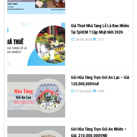
Giá Thuê Nhà Tang Lễ Là Bao Nhiêu
Tại TpHCM ? Cập Nhật Mới 2026
28-04-2026
7571
Gói Hỏa Táng Trọn Gói An Lạc – Giá
120,000,000Vnđ
27-04-2026
1986
Gói Hỏa Táng Trọn Gói An Nhiên –
Giá: 210.000.000VNĐ