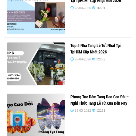
Tại TpHCM | Cập Nhật Mới 2026
28-04-2026
16591
Top 5 Nhà Tang Lễ Tốt Nhất Tại
TpHCM Cập Nhật 2026
28-04-2026
12272
Phong Tục Đám Tang Đạo Cao Đài –
Nghi Thức Tang Lễ Từ Xưa Đến Nay
14-03-2022
12211