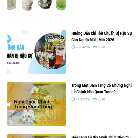
Hướng Dẫn Chi Tiết Chuẩn Bị Hậu Sự
Cho Người Mất | Mới 2026
28-04-2026
8380
Trong Một Đám Tang Có Những Nghi
Lễ Chính Nào Quan Trọng?
11-12-2023
8216
Hỏa Táng Là Gì? Hình Thức Này Có