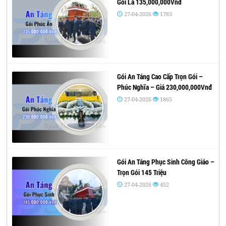
Gói Là 135,000,000Vnđ
27-04-2026
1783
Gói An Táng Cao Cấp Trọn Gói –
Phúc Nghĩa – Giá 230,000,000Vnđ
27-04-2026
1865
Gói An Táng Phục Sinh Công Giáo –
Trọn Gói 145 Triệu
27-04-2026
452