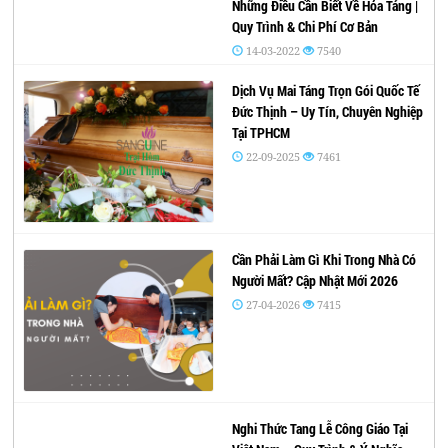
Những Điều Cần Biết Về Hỏa Táng |
Quy Trình & Chi Phí Cơ Bản
14-03-2022
7540
Dịch Vụ Mai Táng Trọn Gói Quốc Tế
Đức Thịnh – Uy Tín, Chuyên Nghiệp
Tại TPHCM
22-09-2025
7461
Cần Phải Làm Gì Khi Trong Nhà Có
Người Mất? Cập Nhật Mới 2026
27-04-2026
7415
Nghi Thức Tang Lễ Công Giáo Tại