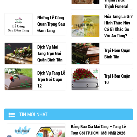
Thịnh Funeral
Hỏa Táng Là Gì?
Những Lễ Cúng
Hình Thức Này
Quan Trọng Sau
Có Gì Khác So
Đám Tang
Với An Táng?
Dịch Vụ Mai
Trại Hòm Quận
Táng Trọn Gói
Bình Tân
Quận Bình Tân
Dịch Vụ Tang Lễ
Trại Hòm Quận
Trọn Gói Quận
10
12
TIN MỚI NHẤT
Bảng Báo Giá Mai Táng – Tang Lễ
Trọn Gói TP.HCM | Mới Nhất 2026