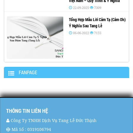
Việt Nam – Quy Trình & Ý Nghĩa
22-09-2025
7309
Tổng Hợp Mẫu Lời Cảm Tạ (Cảm Ơn)
Ý Nghĩa Sau Tang Lễ
06-06-2022
7155
FANPAGE
THÔNG TIN LIÊN HỆ
Công Ty TNHH Dịch Vụ Tang Lễ Đức Thịnh
Mã Số : 0319106794