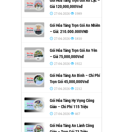
Gói Hỏa Táng Trọn Gói An Lạc –
Giá 120,000,000Vnđ
27-04-2026
1989
Gói Hỏa Táng Trọn Gói An Nhiên
– Giá: 210.000.000VNĐ
27-04-2026
1810
Gói Hỏa Táng Trọn Gói An Yên
– Giá 75,000,000Vnđ
27-04-2026
1922
Gói Hỏa Táng An Bình – Chi Phí
Trọn Gói 45,000,000Vnđ
27-04-2026
2212
Gói Hỏa Táng Hy Vọng Công
Giáo – Chi Phí 115 Triệu
27-04-2026
467
Gói Hỏa Táng An Lành Công
Giáo – Trọn Gói 73 Triệu