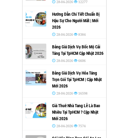
28-04-2026
12277
Hướng Dẫn Chi Tiết Chuẩn Bị
Hậu Sự Cho Người Mất | Mới
2026
28-04-2026
8384
Bảng Giá Dịch Vụ Bốc Mộ Cải
Táng Tại TpHCM Cập Nhật 2026
28-04-2026
6606
Bảng Giá Dịch Vụ Hỏa Táng
Trọn Gói Tại TpHCM | Cập Nhật
Mới 2026
28-04-2026
16598
Giá Thuê Nhà Tang Lễ Là Bao
Nhiêu Tại TpHCM ? Cập Nhật
Mới 2026
28-04-2026
7574