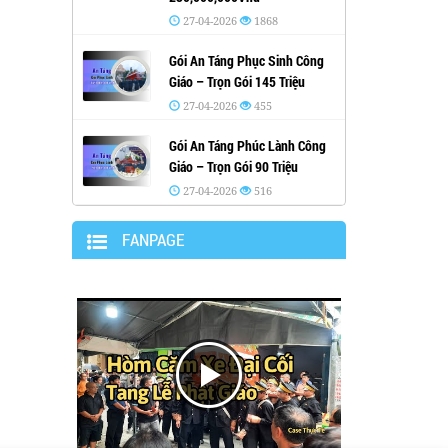
27-04-2026
1868
Gói An Táng Phục Sinh Công
Giáo – Trọn Gói 145 Triệu
27-04-2026
455
Gói An Táng Phúc Lành Công
Giáo – Trọn Gói 90 Triệu
27-04-2026
516
FANPAGE