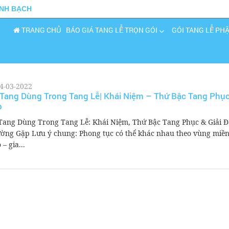
INH BẠCH
TRANG CHỦ
BÁO GIÁ TANG LỄ TRỌN GÓI
GÓI TANG LỄ PH
4-03-2022
Tang Dùng Trong Tang Lễ| Khái Niệm – Thứ Bậc Tang Phục
p
Tang Dùng Trong Tang Lễ: Khái Niệm, Thứ Bậc Tang Phục & Giải 
ờng Gặp Lưu ý chung: Phong tục có thể khác nhau theo vùng miền
 – gia...