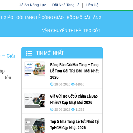
Hồ Sơ Năng Lực
Đặt Nhà Tang Lễ
Liên Hệ
ẬT GIÁO
GÓI TANG LỄ CÔNG GIÁO
BỐC MỘ CẢI TÁNG
VẬN CHUYỂN THI HÀI TRO CỐT
TIN MỚI NHẤT
 – Giải
Bảng Báo Giá Mai Táng – Tang
Đáp
Lễ Trọn Gói TP.HCM | Mới Nhất
2026
 – tôn
28-04-2026
44010
Giá Gửi Tro Cốt Ở Chùa Là Bao
Nhiêu? Cập Nhật Mới 2026
28-04-2026
11362
Top 5 Nhà Tang Lễ Tốt Nhất Tại
TpHCM Cập Nhật 2026