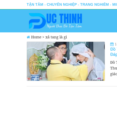
TẬN TÂM - CHUYÊN NGHIỆP - TRANG NGHIÊM - M
Home
>
xả tang là gì
1
Đồ 
Đá
Đồ 
Thư
giáo