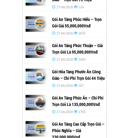
27-04-2026
510
Gói An Táng Phúc Hiếu – Trọn
Gói Giá 55,000,000Vnđ
27-04-2026
2035
Gói An Táng Phúc Thuận – Giá
Trọn Gói Là 95,000,000Vnđ
27-04-2026
1683
Gói Hỏa Táng Phước Ân Công
Giáo – Chi Phí Trọn Gói 44 Triệu
27-04-2026
587
Gói An Táng Phúc Ân – Chi Phí
Trọn Gói Là 135,000,000Vnđ
27-04-2026
1785
Gói An Táng Cao Cấp Trọn Gói –
Phúc Nghĩa – Giá
230,000,000Vnđ