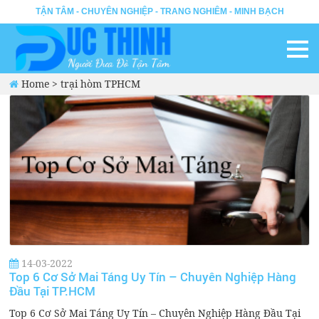
TẬN TÂM - CHUYÊN NGHIỆP - TRANG NGHIÊM - MINH BẠCH
Home
>
trại hòm TPHCM
14-03-2022
Top 6 Cơ Sở Mai Táng Uy Tín – Chuyên Nghiệp Hàng
Đầu Tại TP.HCM
Top 6 Cơ Sở Mai Táng Uy Tín – Chuyên Nghiệp Hàng Đầu Tại