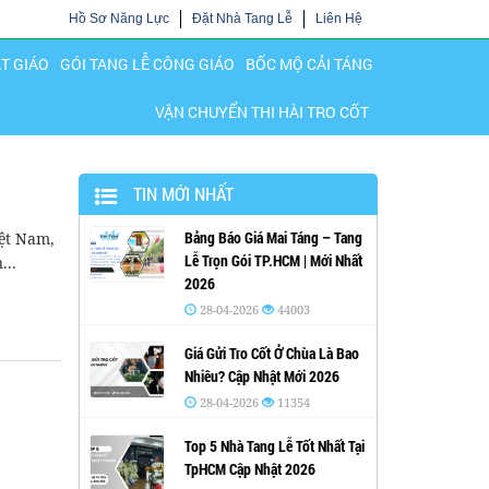
Hồ Sơ Năng Lực
Đặt Nhà Tang Lễ
Liên Hệ
ẬT GIÁO
GÓI TANG LỄ CÔNG GIÁO
BỐC MỘ CẢI TÁNG
VẬN CHUYỂN THI HÀI TRO CỐT
TIN MỚI NHẤT
Bảng Báo Giá Mai Táng – Tang
iệt Nam,
Lễ Trọn Gói TP.HCM | Mới Nhất
...
2026
28-04-2026
44003
Giá Gửi Tro Cốt Ở Chùa Là Bao
Nhiêu? Cập Nhật Mới 2026
28-04-2026
11354
Top 5 Nhà Tang Lễ Tốt Nhất Tại
TpHCM Cập Nhật 2026