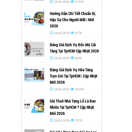
28-04-2026
12269
Hướng Dẫn Chi Tiết Chuẩn Bị
Hậu Sự Cho Người Mất | Mới
2026
28-04-2026
8378
Bảng Giá Dịch Vụ Bốc Mộ Cải
Táng Tại TpHCM Cập Nhật 2026
28-04-2026
6600
Bảng Giá Dịch Vụ Hỏa Táng
Trọn Gói Tại TpHCM | Cập Nhật
Mới 2026
28-04-2026
16589
Giá Thuê Nhà Tang Lễ Là Bao
Nhiêu Tại TpHCM ? Cập Nhật
Mới 2026
28-04-2026
7570