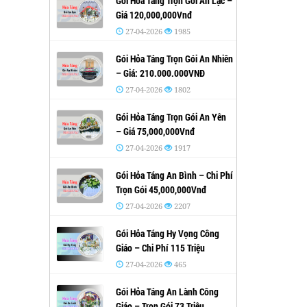
Gói Hỏa Táng Trọn Gói An Lạc –
Giá 120,000,000Vnđ
27-04-2026
1985
Gói Hỏa Táng Trọn Gói An Nhiên
– Giá: 210.000.000VNĐ
27-04-2026
1802
Gói Hỏa Táng Trọn Gói An Yên
– Giá 75,000,000Vnđ
27-04-2026
1917
Gói Hỏa Táng An Bình – Chi Phí
Trọn Gói 45,000,000Vnđ
27-04-2026
2207
Gói Hỏa Táng Hy Vọng Công
Giáo – Chi Phí 115 Triệu
27-04-2026
465
Gói Hỏa Táng An Lành Công
Giáo – Trọn Gói 73 Triệu