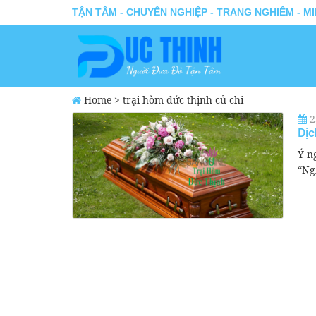
TẬN TÂM - CHUYÊN NGHIỆP - TRANG NGHIÊM - M
Home
>
trại hòm đức thịnh củ chi
2
Dịc
Ý n
“Ng