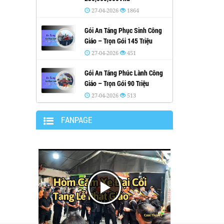
27-04-2026
1864
Gói An Táng Phục Sinh Công
Giáo – Trọn Gói 145 Triệu
27-04-2026
451
Gói An Táng Phúc Lành Công
Giáo – Trọn Gói 90 Triệu
27-04-2026
513
FANPAGE