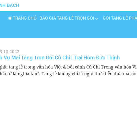
INH BẠCH
TRANG CHỦ
BÁO GIÁ TANG LỄ TRỌN GÓI
GÓI TANG LỄ PH
3-10-2022
h Vụ Mai Táng Trọn Gói Củ Chi | Trại Hòm Đức Thịnh
ghĩa tang lễ trong văn hóa Việt & bối cảnh Củ Chi Trong văn hóa V
hĩa tử là nghĩa tận”. Tang lễ không chỉ là nghi thức tiễn đưa mà còn