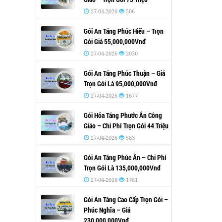
27-04-2026
506
Gói An Táng Phúc Hiếu – Trọn
Gói Giá 55,000,000Vnđ
27-04-2026
2030
Gói An Táng Phúc Thuận – Giá
Trọn Gói Là 95,000,000Vnđ
27-04-2026
1677
Gói Hỏa Táng Phước Ân Công
Giáo – Chi Phí Trọn Gói 44 Triệu
27-04-2026
583
Gói An Táng Phúc Ân – Chi Phí
Trọn Gói Là 135,000,000Vnđ
27-04-2026
1781
Gói An Táng Cao Cấp Trọn Gói –
Phúc Nghĩa – Giá
230,000,000Vnđ