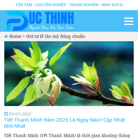
TẬN TÂM - CHUYÊN NGHIỆP - TRANG NGHIÊM - MINH BẠCH
Home
>
thứ tự lễ tảo mộ đúng chuẩn
03-03-2021
Tiết Thanh Minh Năm 2026 Là Ngày Nào? Cập Nhật
Mới Nhất
Tiết Thanh Minh (Tết Thanh Minh) là thời gian khoảng tháng