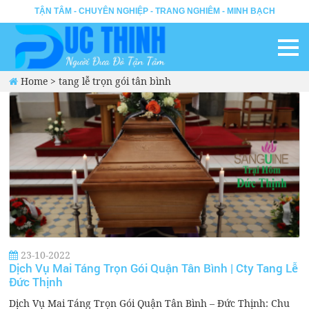
TẬN TÂM - CHUYÊN NGHIỆP - TRANG NGHIÊM - MINH BẠCH
Home
>
tang lễ trọn gói tân bình
23-10-2022
Dịch Vụ Mai Táng Trọn Gói Quận Tân Bình | Cty Tang Lễ
Đức Thịnh
Dịch Vụ Mai Táng Trọn Gói Quận Tân Bình – Đức Thịnh: Chu