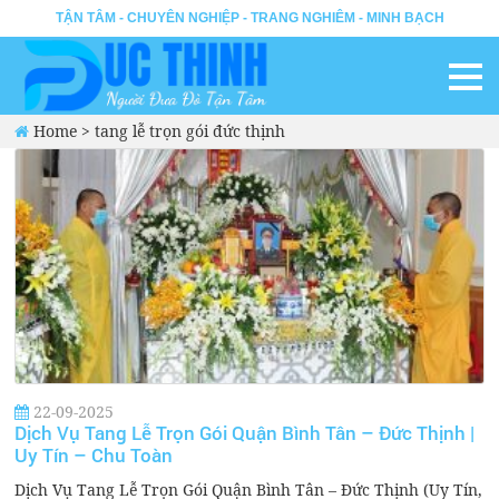
TẬN TÂM - CHUYÊN NGHIỆP - TRANG NGHIÊM - MINH BẠCH
Home
>
tang lễ trọn gói đức thịnh
22-09-2025
Dịch Vụ Tang Lễ Trọn Gói Quận Bình Tân – Đức Thịnh |
Uy Tín – Chu Toàn
Dịch Vụ Tang Lễ Trọn Gói Quận Bình Tân – Đức Thịnh (Uy Tín,