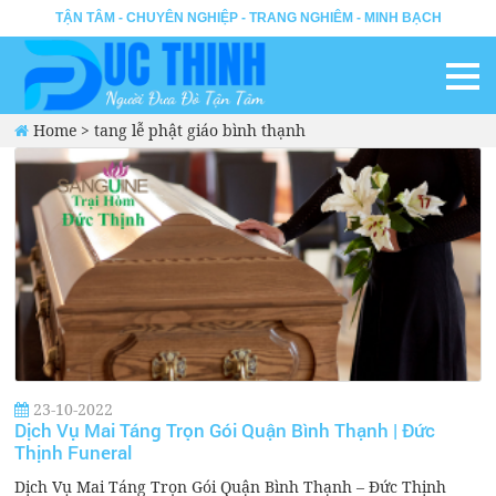
TẬN TÂM - CHUYÊN NGHIỆP - TRANG NGHIÊM - MINH BẠCH
Home
>
tang lễ phật giáo bình thạnh
23-10-2022
Dịch Vụ Mai Táng Trọn Gói Quận Bình Thạnh | Đức
Thịnh Funeral
Dịch Vụ Mai Táng Trọn Gói Quận Bình Thạnh – Đức Thịnh