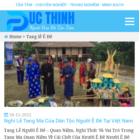
TẬN TÂM - CHUYÊN NGHIỆP - TRANG NGHIÊM - MINH BẠCH
Home
>
Tang lễ Ê Đê
26-11-2021
Nghi Lễ Tang Ma Của Dân Tộc Người Ê Đê Tại Việt Nam
Tang Lễ Người Ê Đê – Quan Niệm, Nghi Thức Và Vai Trò Trong
Tang Ma Quan Niệm Về Cái Chết Của Người Ê Đê Người Ê Đê