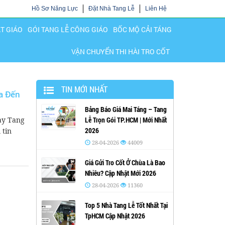
Hồ Sơ Năng Lực
Đặt Nhà Tang Lễ
Liên Hệ
ẬT GIÁO
GÓI TANG LỄ CÔNG GIÁO
BỐC MỘ CẢI TÁNG
VẬN CHUYỂN THI HÀI TRO CỐT
TIN MỚI NHẤT
a Đến
Bảng Báo Giá Mai Táng – Tang
ay Tang
Lễ Trọn Gói TP.HCM | Mới Nhất
2026
 tin
28-04-2026
44009
Giá Gửi Tro Cốt Ở Chùa Là Bao
Nhiêu? Cập Nhật Mới 2026
28-04-2026
11360
Top 5 Nhà Tang Lễ Tốt Nhất Tại
TpHCM Cập Nhật 2026