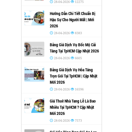
28-04-2026
12275
Hướng Dẫn Chi Tiết Chuẩn Bị
Hậu Sự Cho Người Mất | Mới
2026
28-04-2026
8383
Bảng Giá Dịch Vụ Bốc Mộ Cải
Táng Tại TpHCM Cập Nhật 2026
28-04-2026
6605
Bảng Giá Dịch Vụ Hỏa Táng
Trọn Gói Tại TpHCM | Cập Nhật
Mới 2026
28-04-2026
16596
Giá Thuê Nhà Tang Lễ Là Bao
Nhiêu Tại TpHCM ? Cập Nhật
Mới 2026
28-04-2026
7573