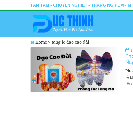
TẬN TÂM - CHUYÊN NGHIỆP - TRANG NGHIÊM - M
Home
>
tang lễ đạo cao đài
1
Pho
Na
Pho
lễ 
tôn.