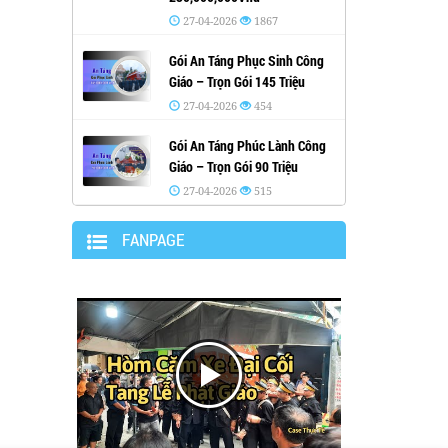
27-04-2026
1867
Gói An Táng Phục Sinh Công
Giáo – Trọn Gói 145 Triệu
27-04-2026
454
Gói An Táng Phúc Lành Công
Giáo – Trọn Gói 90 Triệu
27-04-2026
515
FANPAGE