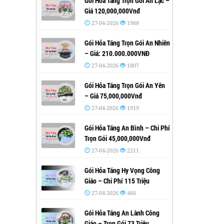
Gói Hỏa Táng Trọn Gói An Lạc –
Giá 120,000,000Vnđ
27-04-2026
1988
Gói Hỏa Táng Trọn Gói An Nhiên
– Giá: 210.000.000VNĐ
27-04-2026
1807
Gói Hỏa Táng Trọn Gói An Yên
– Giá 75,000,000Vnđ
27-04-2026
1919
Gói Hỏa Táng An Bình – Chi Phí
Trọn Gói 45,000,000Vnđ
27-04-2026
2211
Gói Hỏa Táng Hy Vọng Công
Giáo – Chi Phí 115 Triệu
27-04-2026
466
Gói Hỏa Táng An Lành Công
Giáo – Trọn Gói 73 Triệu