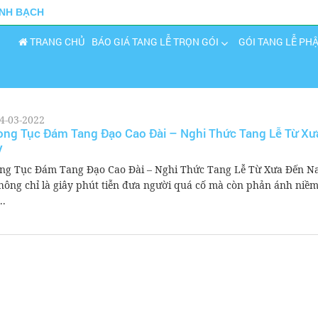
INH BẠCH
TRANG CHỦ
BÁO GIÁ TANG LỄ TRỌN GÓI
GÓI TANG LỄ PH
4-03-2022
ng Tục Đám Tang Đạo Cao Đài – Nghi Thức Tang Lễ Từ Xư
y
ng Tục Đám Tang Đạo Cao Đài – Nghi Thức Tang Lễ Từ Xưa Đến N
không chỉ là giây phút tiễn đưa người quá cố mà còn phản ánh niềm
..