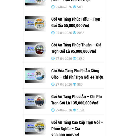
27-04-2026
509
Gói An Táng Phúc Hiếu – Trọn
Gói Giá 55,000,000Vnđ
27-04-2026
2033
Gói An Táng Phúc Thuận – Giá
Trọn Gói Là 95,000,000Vnđ
27-04-2026
1680
Gói Hỏa Táng Phước Ân Công
Giáo – Chi Phí Trọn Gói 44 Triệu
27-04-2026
586
Gói An Táng Phúc Ân – Chi Phí
Trọn Gói Là 135,000,000Vnđ
27-04-2026
1784
Gói An Táng Cao Cấp Trọn Gói –
Phúc Nghĩa – Giá
230,000,000Vnđ