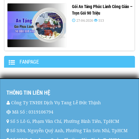
Gói An Táng Phúc Lành Công Giáo –
Trọn Gói 90 Triệu
27-04-2026
513
FANPAGE
THÔNG TIN LIÊN HỆ
Công Ty TNHH Dịch Vụ Tang Lễ Đức Thịnh
Mã Số : 0319106794
Số 5 Lô G, Phạm Văn Chí, Phường Bình Tiên, TpHCM
Số 3/84, Nguyễn Quý Anh, Phường Tân Sơn Nhì, TpHCM