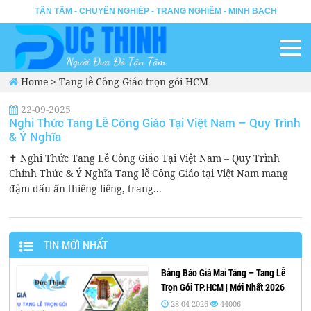
TẬN TÂM - CHUYÊN NGHIỆP - TRANG NGHIÊM - MINH BẠCH
Home
>
Tang lễ Công Giáo trọn gói HCM
22-09-2025
Nghi Thức Tang Lễ Công Giáo Tại Việt Nam – Quy Trình
& Ý Nghĩa
✝️ Nghi Thức Tang Lễ Công Giáo Tại Việt Nam – Quy Trình
Chính Thức & Ý Nghĩa Tang lễ Công Giáo tại Việt Nam mang
đậm dấu ấn thiêng liêng, trang...
TIN MỚI NHẤT
Bảng Báo Giá Mai Táng – Tang Lễ
Trọn Gói TP.HCM | Mới Nhất 2026
28-04-2026
44006