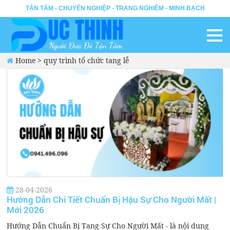
TẬN TÂM - CHUYÊN NGHIỆP - TRANG NGHIÊM - MINH BẠCH
Home
>
quy trình tổ chức tang lễ
28-04-2026
Hướng Dẫn Chi Tiết Chuẩn Bị Hậu Sự Cho Người Mất |
Mới 2026
Hướng Dẫn Chuẩn Bị Tang Sự Cho Người Mất - là nội dung