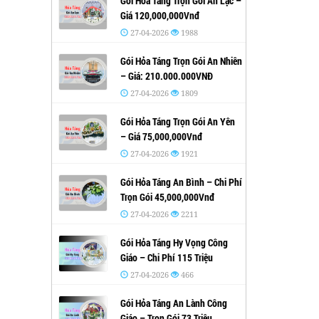
Gói Hỏa Táng Trọn Gói An Lạc –
Giá 120,000,000Vnđ
27-04-2026
1988
Gói Hỏa Táng Trọn Gói An Nhiên
– Giá: 210.000.000VNĐ
27-04-2026
1809
Gói Hỏa Táng Trọn Gói An Yên
– Giá 75,000,000Vnđ
27-04-2026
1921
Gói Hỏa Táng An Bình – Chi Phí
Trọn Gói 45,000,000Vnđ
27-04-2026
2211
Gói Hỏa Táng Hy Vọng Công
Giáo – Chi Phí 115 Triệu
27-04-2026
466
Gói Hỏa Táng An Lành Công
Giáo – Trọn Gói 73 Triệu