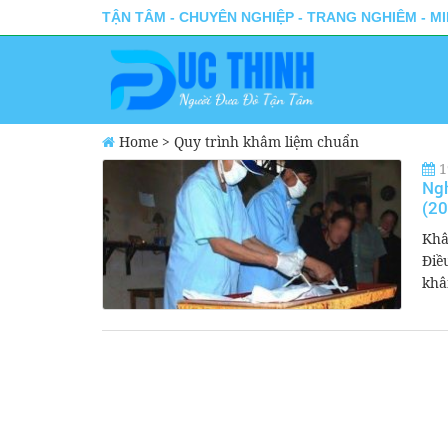
TẬN TÂM - CHUYÊN NGHIỆP - TRANG NGHIÊM - M
Home
>
Quy trình khâm liệm chuẩn
1
Ngh
(20
Khâ
Điề
khâ