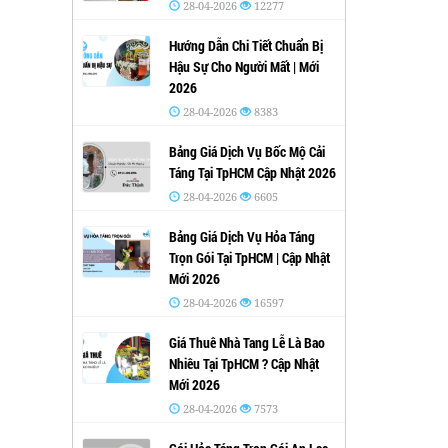
28-04-2026
12277
Hướng Dẫn Chi Tiết Chuẩn Bị
Hậu Sự Cho Người Mất | Mới
2026
28-04-2026
8383
Bảng Giá Dịch Vụ Bốc Mộ Cải
Táng Tại TpHCM Cập Nhật 2026
28-04-2026
6605
Bảng Giá Dịch Vụ Hỏa Táng
Trọn Gói Tại TpHCM | Cập Nhật
Mới 2026
28-04-2026
16597
Giá Thuê Nhà Tang Lễ Là Bao
Nhiêu Tại TpHCM ? Cập Nhật
Mới 2026
28-04-2026
7573