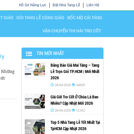
Hồ Sơ Năng Lực
Đặt Nhà Tang Lễ
Liên Hệ
ẬT GIÁO
GÓI TANG LỄ CÔNG GIÁO
BỐC MỘ CẢI TÁNG
VẬN CHUYỂN THI HÀI TRO CỐT
TIN MỚI NHẤT
Kỵ
Bảng Báo Giá Mai Táng – Tang
à Những
Lễ Trọn Gói TP.HCM | Mới Nhất
2026
hức
28-04-2026
44009
Giá Gửi Tro Cốt Ở Chùa Là Bao
Nhiêu? Cập Nhật Mới 2026
28-04-2026
11362
Top 5 Nhà Tang Lễ Tốt Nhất Tại
TpHCM Cập Nhật 2026