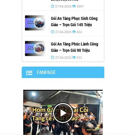
27-04-2026
1867
Gói An Táng Phục Sinh Công
Giáo – Trọn Gói 145 Triệu
27-04-2026
454
Gói An Táng Phúc Lành Công
Giáo – Trọn Gói 90 Triệu
27-04-2026
515
FANPAGE