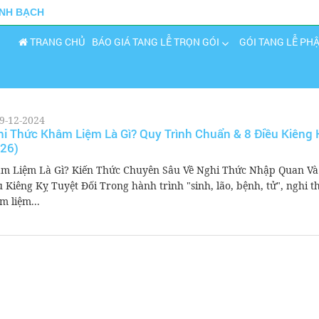
INH BẠCH
TRANG CHỦ
BÁO GIÁ TANG LỄ TRỌN GÓI
GÓI TANG LỄ PH
9-12-2024
i Thức Khâm Liệm Là Gì? Quy Trình Chuẩn & 8 Điều Kiêng 
26)
m Liệm Là Gì? Kiến Thức Chuyên Sâu Về Nghi Thức Nhập Quan V
u Kiêng Kỵ Tuyệt Đối Trong hành trình "sinh, lão, bệnh, tử", nghi t
m liệm...