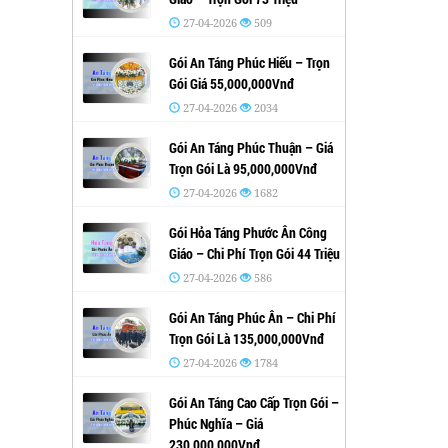
27-04-2026
509
Gói An Táng Phúc Hiếu – Trọn
Gói Giá 55,000,000Vnđ
27-04-2026
2034
Gói An Táng Phúc Thuận – Giá
Trọn Gói Là 95,000,000Vnđ
27-04-2026
1682
Gói Hỏa Táng Phước Ân Công
Giáo – Chi Phí Trọn Gói 44 Triệu
27-04-2026
586
Gói An Táng Phúc Ân – Chi Phí
Trọn Gói Là 135,000,000Vnđ
27-04-2026
1784
Gói An Táng Cao Cấp Trọn Gói –
Phúc Nghĩa – Giá
230,000,000Vnđ