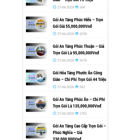
27-04-2026
506
Gói An Táng Phúc Hiếu – Trọn
Gói Giá 55,000,000Vnđ
27-04-2026
2030
Gói An Táng Phúc Thuận – Giá
Trọn Gói Là 95,000,000Vnđ
27-04-2026
1676
Gói Hỏa Táng Phước Ân Công
Giáo – Chi Phí Trọn Gói 44 Triệu
27-04-2026
582
Gói An Táng Phúc Ân – Chi Phí
Trọn Gói Là 135,000,000Vnđ
27-04-2026
1781
Gói An Táng Cao Cấp Trọn Gói –
Phúc Nghĩa – Giá
230,000,000Vnđ