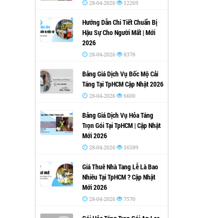
28-04-2026
12269
Hướng Dẫn Chi Tiết Chuẩn Bị
Hậu Sự Cho Người Mất | Mới
2026
28-04-2026
8378
Bảng Giá Dịch Vụ Bốc Mộ Cải
Táng Tại TpHCM Cập Nhật 2026
28-04-2026
6600
Bảng Giá Dịch Vụ Hỏa Táng
Trọn Gói Tại TpHCM | Cập Nhật
Mới 2026
28-04-2026
16589
Giá Thuê Nhà Tang Lễ Là Bao
Nhiêu Tại TpHCM ? Cập Nhật
Mới 2026
28-04-2026
7570