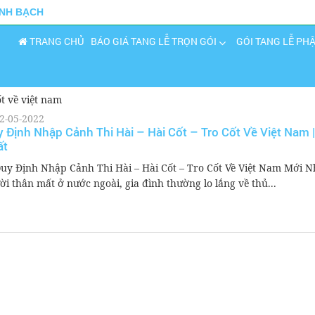
INH BẠCH
TRANG CHỦ
BÁO GIÁ TANG LỄ TRỌN GÓI
GÓI TANG LỄ PH
ốt về việt nam
2-05-2022
 Định Nhập Cảnh Thi Hài – Hài Cốt – Tro Cốt Về Việt Nam 
ất
Quy Định Nhập Cảnh Thi Hài – Hài Cốt – Tro Cốt Về Việt Nam Mới N
ời thân mất ở nước ngoài, gia đình thường lo lắng về thủ...