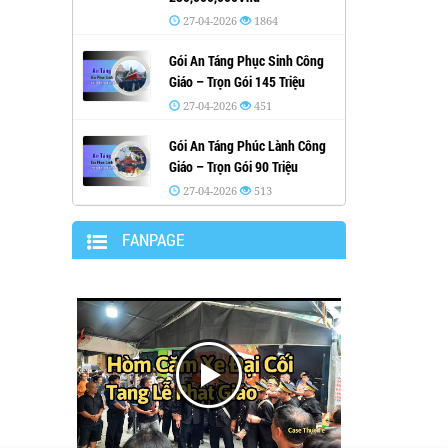
27-04-2026
1864
Gói An Táng Phục Sinh Công
Giáo – Trọn Gói 145 Triệu
27-04-2026
451
Gói An Táng Phúc Lành Công
Giáo – Trọn Gói 90 Triệu
27-04-2026
513
FANPAGE