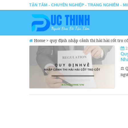
TẬN TÂM - CHUYÊN NGHIỆP - TRANG NGHIÊM - M
Home
>
quy định nhập cảnh thi hài hài cốt tro c
2
Quy
Nh
⚖️ 
ngư