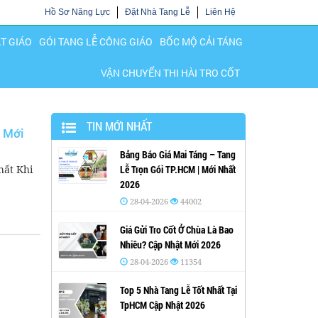
Hồ Sơ Năng Lực
Đặt Nhà Tang Lễ
Liên Hệ
ẬT GIÁO
GÓI TANG LỄ CÔNG GIÁO
BỐC MỘ CẢI TÁNG
VẬN CHUYỂN THI HÀI TRO CỐT
TIN MỚI NHẤT
| Mới
Bảng Báo Giá Mai Táng – Tang
hất Khi
Lễ Trọn Gói TP.HCM | Mới Nhất
2026
28-04-2026
44002
Giá Gửi Tro Cốt Ở Chùa Là Bao
Nhiêu? Cập Nhật Mới 2026
28-04-2026
11354
Top 5 Nhà Tang Lễ Tốt Nhất Tại
TpHCM Cập Nhật 2026