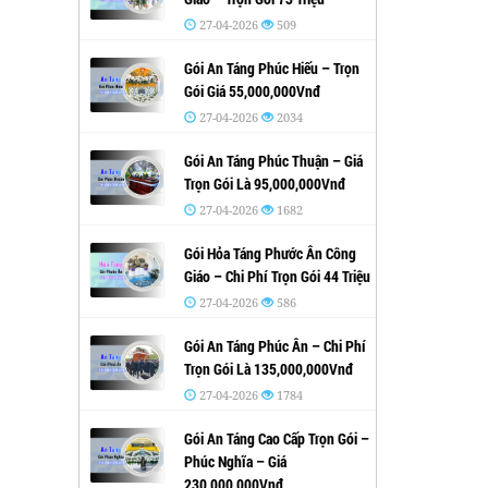
27-04-2026
509
Gói An Táng Phúc Hiếu – Trọn
Gói Giá 55,000,000Vnđ
27-04-2026
2034
Gói An Táng Phúc Thuận – Giá
Trọn Gói Là 95,000,000Vnđ
27-04-2026
1682
Gói Hỏa Táng Phước Ân Công
Giáo – Chi Phí Trọn Gói 44 Triệu
27-04-2026
586
Gói An Táng Phúc Ân – Chi Phí
Trọn Gói Là 135,000,000Vnđ
27-04-2026
1784
Gói An Táng Cao Cấp Trọn Gói –
Phúc Nghĩa – Giá
230,000,000Vnđ