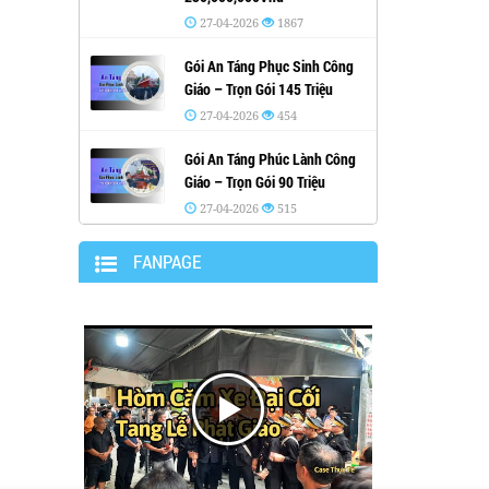
27-04-2026
1867
Gói An Táng Phục Sinh Công
Giáo – Trọn Gói 145 Triệu
27-04-2026
454
Gói An Táng Phúc Lành Công
Giáo – Trọn Gói 90 Triệu
27-04-2026
515
FANPAGE