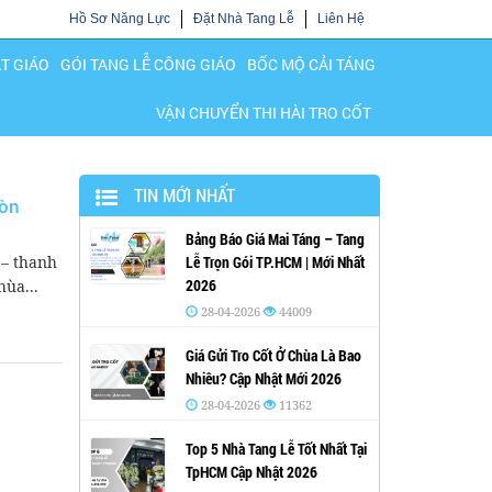
Hồ Sơ Năng Lực
Đặt Nhà Tang Lễ
Liên Hệ
ẬT GIÁO
GÓI TANG LỄ CÔNG GIÁO
BỐC MỘ CẢI TÁNG
VẬN CHUYỂN THI HÀI TRO CỐT
TIN MỚI NHẤT
ròn
Bảng Báo Giá Mai Táng – Tang
 – thanh
Lễ Trọn Gói TP.HCM | Mới Nhất
2026
hùa...
28-04-2026
44009
Giá Gửi Tro Cốt Ở Chùa Là Bao
Nhiêu? Cập Nhật Mới 2026
28-04-2026
11362
Top 5 Nhà Tang Lễ Tốt Nhất Tại
TpHCM Cập Nhật 2026