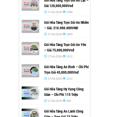
Gói Hỏa Táng Trọn Gói An Lạc –
Giá 120,000,000Vnđ
27-04-2026
1988
Gói Hỏa Táng Trọn Gói An Nhiên
– Giá: 210.000.000VNĐ
27-04-2026
1809
Gói Hỏa Táng Trọn Gói An Yên
– Giá 75,000,000Vnđ
27-04-2026
1921
Gói Hỏa Táng An Bình – Chi Phí
Trọn Gói 45,000,000Vnđ
27-04-2026
2211
Gói Hỏa Táng Hy Vọng Công
Giáo – Chi Phí 115 Triệu
27-04-2026
466
Gói Hỏa Táng An Lành Công
Giáo – Trọn Gói 73 Triệu