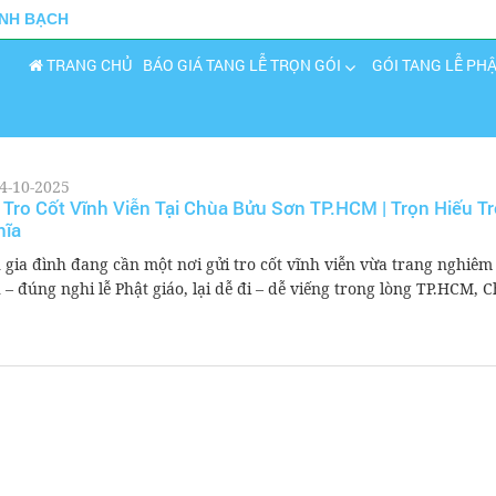
INH BẠCH
TRANG CHỦ
BÁO GIÁ TANG LỄ TRỌN GÓI
GÓI TANG LỄ PH
4-10-2025
 Tro Cốt Vĩnh Viễn Tại Chùa Bửu Sơn TP.HCM | Trọn Hiếu T
hĩa
 gia đình đang cần một nơi gửi tro cốt vĩnh viễn vừa trang nghiêm
h – đúng nghi lễ Phật giáo, lại dễ đi – dễ viếng trong lòng TP.HCM, C