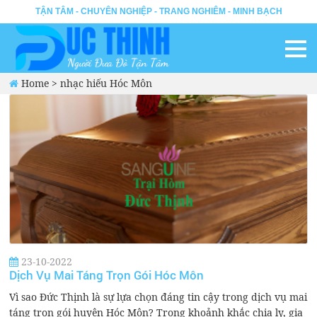
TẬN TÂM - CHUYÊN NGHIỆP - TRANG NGHIÊM - MINH BẠCH
Home
>
nhạc hiếu Hóc Môn
23-10-2022
Dịch Vụ Mai Táng Trọn Gói Hóc Môn
Vì sao Đức Thịnh là sự lựa chọn đáng tin cậy trong dịch vụ mai
táng trọn gói huyện Hóc Môn? Trong khoảnh khắc chia ly, gia