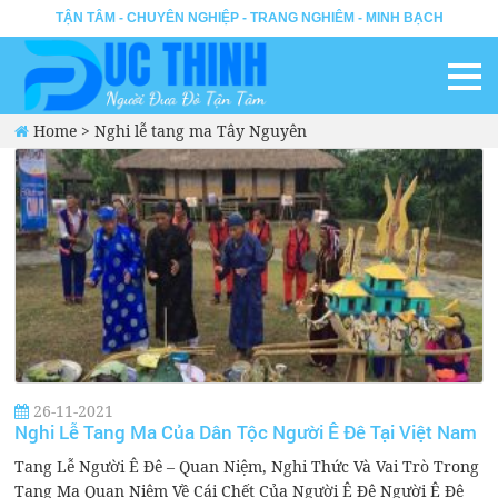
TẬN TÂM - CHUYÊN NGHIỆP - TRANG NGHIÊM - MINH BẠCH
Home
>
Nghi lễ tang ma Tây Nguyên
26-11-2021
Nghi Lễ Tang Ma Của Dân Tộc Người Ê Đê Tại Việt Nam
Tang Lễ Người Ê Đê – Quan Niệm, Nghi Thức Và Vai Trò Trong
Tang Ma Quan Niệm Về Cái Chết Của Người Ê Đê Người Ê Đê