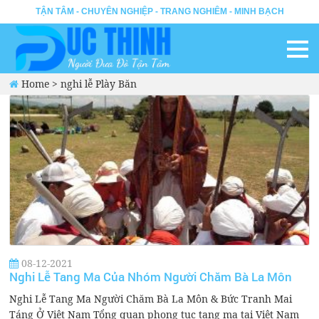
TẬN TÂM - CHUYÊN NGHIỆP - TRANG NGHIÊM - MINH BẠCH
Home
>
nghi lễ Plày Băn
08-12-2021
Nghi Lễ Tang Ma Của Nhóm Người Chăm Bà La Môn
Nghi Lễ Tang Ma Người Chăm Bà La Môn & Bức Tranh Mai
Táng Ở Việt Nam Tổng quan phong tục tang ma tại Việt Nam