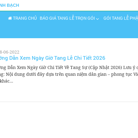
INH BẠCH
TRANG CHỦ
BÁO GIÁ TANG LỄ TRỌN GÓI
GÓI TANG LỄ PH
8-06-2022
ng Dẫn Xem Ngày Giờ Tang Lễ Chi Tiết 2026
ng Dẫn Xem Ngày Giờ Chi Tiết Về Tang Sự (Cập Nhật 2026) Lưu ý
ng: Nội dung dưới đây dựa trên quan niệm dân gian – phong tục Việ
khác...