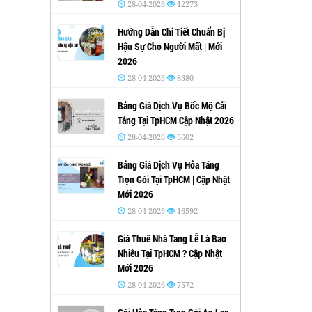
28-04-2026
12273
Hướng Dẫn Chi Tiết Chuẩn Bị
Hậu Sự Cho Người Mất | Mới
2026
28-04-2026
8380
Bảng Giá Dịch Vụ Bốc Mộ Cải
Táng Tại TpHCM Cập Nhật 2026
28-04-2026
6602
Bảng Giá Dịch Vụ Hỏa Táng
Trọn Gói Tại TpHCM | Cập Nhật
Mới 2026
28-04-2026
16592
Giá Thuê Nhà Tang Lễ Là Bao
Nhiêu Tại TpHCM ? Cập Nhật
Mới 2026
28-04-2026
7572