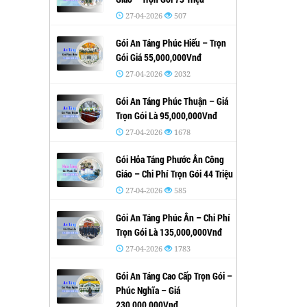
27-04-2026
507
Gói An Táng Phúc Hiếu – Trọn
Gói Giá 55,000,000Vnđ
27-04-2026
2032
Gói An Táng Phúc Thuận – Giá
Trọn Gói Là 95,000,000Vnđ
27-04-2026
1678
Gói Hỏa Táng Phước Ân Công
Giáo – Chi Phí Trọn Gói 44 Triệu
27-04-2026
585
Gói An Táng Phúc Ân – Chi Phí
Trọn Gói Là 135,000,000Vnđ
27-04-2026
1783
Gói An Táng Cao Cấp Trọn Gói –
Phúc Nghĩa – Giá
230,000,000Vnđ