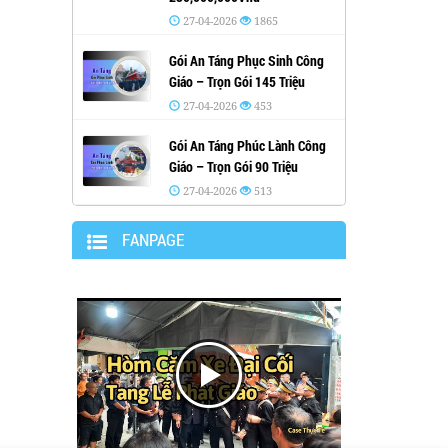
27-04-2026
1865
Gói An Táng Phục Sinh Công
Giáo – Trọn Gói 145 Triệu
27-04-2026
453
Gói An Táng Phúc Lành Công
Giáo – Trọn Gói 90 Triệu
27-04-2026
513
FANPAGE