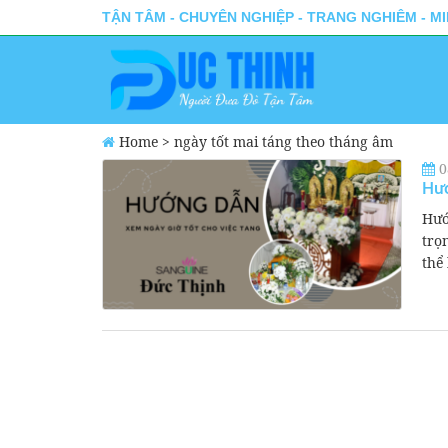
TẬN TÂM - CHUYÊN NGHIỆP - TRANG NGHIÊM - M
Home
>
ngày tốt mai táng theo tháng âm
0
Hướ
Hướ
trọ
thể 