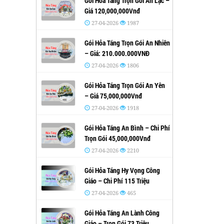
Gói Hỏa Táng Trọn Gói An Lạc –
Giá 120,000,000Vnđ
27-04-2026
1987
Gói Hỏa Táng Trọn Gói An Nhiên
– Giá: 210.000.000VNĐ
27-04-2026
1806
Gói Hỏa Táng Trọn Gói An Yên
– Giá 75,000,000Vnđ
27-04-2026
1918
Gói Hỏa Táng An Bình – Chi Phí
Trọn Gói 45,000,000Vnđ
27-04-2026
2210
Gói Hỏa Táng Hy Vọng Công
Giáo – Chi Phí 115 Triệu
27-04-2026
465
Gói Hỏa Táng An Lành Công
Giáo – Trọn Gói 73 Triệu