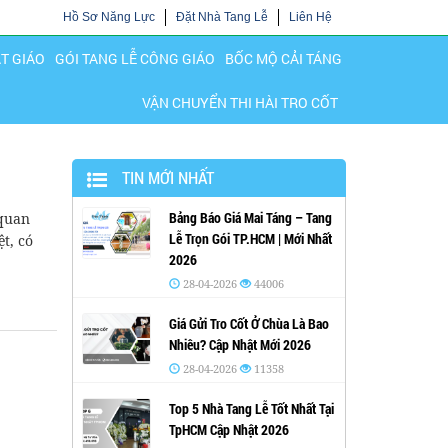
Hồ Sơ Năng Lực
Đặt Nhà Tang Lễ
Liên Hệ
ẬT GIÁO
GÓI TANG LỄ CÔNG GIÁO
BỐC MỘ CẢI TÁNG
VẬN CHUYỂN THI HÀI TRO CỐT
TIN MỚI NHẤT
Bảng Báo Giá Mai Táng – Tang
 quan
Lễ Trọn Gói TP.HCM | Mới Nhất
t, có
2026
28-04-2026
44006
Giá Gửi Tro Cốt Ở Chùa Là Bao
Nhiêu? Cập Nhật Mới 2026
28-04-2026
11358
Top 5 Nhà Tang Lễ Tốt Nhất Tại
TpHCM Cập Nhật 2026