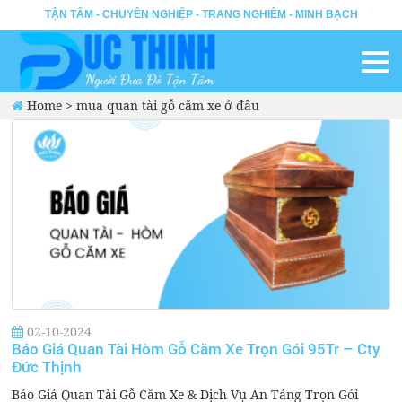
TẬN TÂM - CHUYÊN NGHIỆP - TRANG NGHIÊM - MINH BẠCH
Home
>
mua quan tài gỗ căm xe ở đâu
02-10-2024
Báo Giá Quan Tài Hòm Gỗ Căm Xe Trọn Gói 95Tr – Cty
Đức Thịnh
Báo Giá Quan Tài Gỗ Căm Xe & Dịch Vụ An Táng Trọn Gói