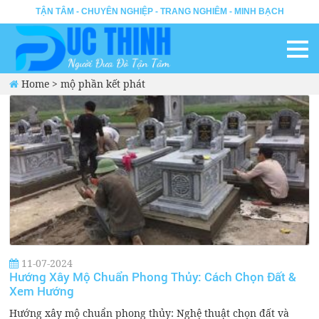
TẬN TÂM - CHUYÊN NGHIỆP - TRANG NGHIÊM - MINH BẠCH
Home
>
mộ phần kết phát
11-07-2024
Hướng Xây Mộ Chuẩn Phong Thủy: Cách Chọn Đất &
Xem Hướng
Hướng xây mộ chuẩn phong thủy: Nghệ thuật chọn đất và