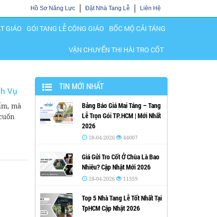
Hồ Sơ Năng Lực
Đặt Nhà Tang Lễ
Liên Hệ
ẬT GIÁO
GÓI TANG LỄ CÔNG GIÁO
BỐC MỘ CẢI TÁNG
VẬN CHUYỂN THI HÀI TRO CỐT
TIN MỚI NHẤT
ch Vụ
Bảng Báo Giá Mai Táng – Tang
hẩm, mà
Lễ Trọn Gói TP.HCM | Mới Nhất
 cuốn
2026
28-04-2026
44007
Giá Gửi Tro Cốt Ở Chùa Là Bao
Nhiêu? Cập Nhật Mới 2026
28-04-2026
11359
Top 5 Nhà Tang Lễ Tốt Nhất Tại
TpHCM Cập Nhật 2026