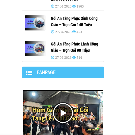
27-04-2026
1865
Gói An Táng Phục Sinh Công
Giáo – Trọn Gói 145 Triệu
27-04-2026
453
Gói An Táng Phúc Lành Công
Giáo – Trọn Gói 90 Triệu
27-04-2026
514
FANPAGE