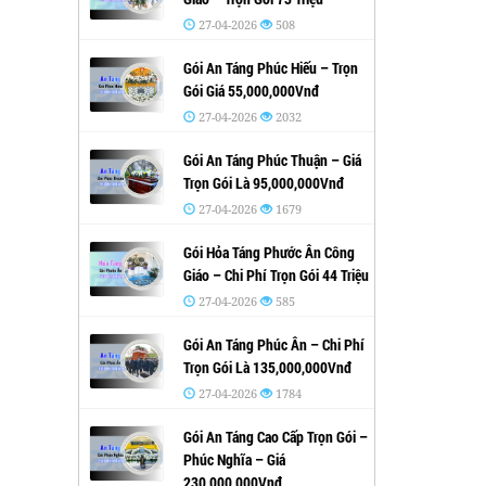
27-04-2026
508
Gói An Táng Phúc Hiếu – Trọn
Gói Giá 55,000,000Vnđ
27-04-2026
2032
Gói An Táng Phúc Thuận – Giá
Trọn Gói Là 95,000,000Vnđ
27-04-2026
1679
Gói Hỏa Táng Phước Ân Công
Giáo – Chi Phí Trọn Gói 44 Triệu
27-04-2026
585
Gói An Táng Phúc Ân – Chi Phí
Trọn Gói Là 135,000,000Vnđ
27-04-2026
1784
Gói An Táng Cao Cấp Trọn Gói –
Phúc Nghĩa – Giá
230,000,000Vnđ