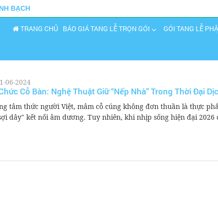
INH BẠCH
TRANG CHỦ
BÁO GIÁ TANG LỄ TRỌN GÓI
GÓI TANG LỄ PH
1-06-2024
Chức Cỗ Bàn: Nghệ Thuật Giữ “Nếp Nhà” Trong Thời Đại Dị
ng tâm thức người Việt, mâm cỗ cúng không đơn thuần là thực p
"sợi dây" kết nối âm dương. Tuy nhiên, khi nhịp sống hiện đại 2026