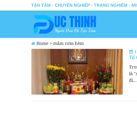
TẬN TÂM - CHUYÊN NGHIỆP - TRANG NGHIÊM - M
Home
>
mâm cơm hèm
1
Tổ 
Tro
là 
đi...