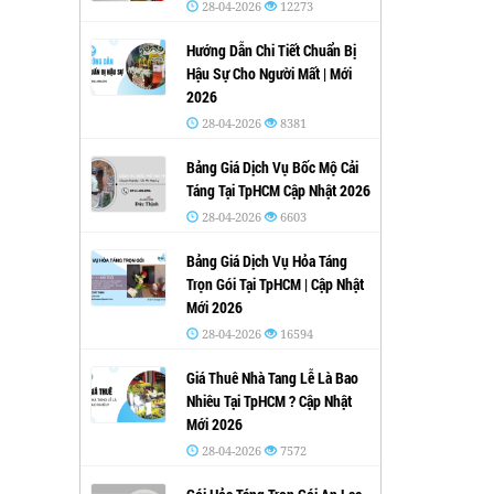
28-04-2026
12273
Hướng Dẫn Chi Tiết Chuẩn Bị
Hậu Sự Cho Người Mất | Mới
2026
28-04-2026
8381
Bảng Giá Dịch Vụ Bốc Mộ Cải
Táng Tại TpHCM Cập Nhật 2026
28-04-2026
6603
Bảng Giá Dịch Vụ Hỏa Táng
Trọn Gói Tại TpHCM | Cập Nhật
Mới 2026
28-04-2026
16594
Giá Thuê Nhà Tang Lễ Là Bao
Nhiêu Tại TpHCM ? Cập Nhật
Mới 2026
28-04-2026
7572