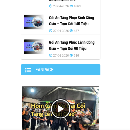
27-04-2026
1869
Gói An Táng Phục Sinh Công
Giáo – Trọn Gói 145 Triệu
27-04-2026
457
Gói An Táng Phúc Lành Công
Giáo – Trọn Gói 90 Triệu
27-04-2026
516
FANPAGE