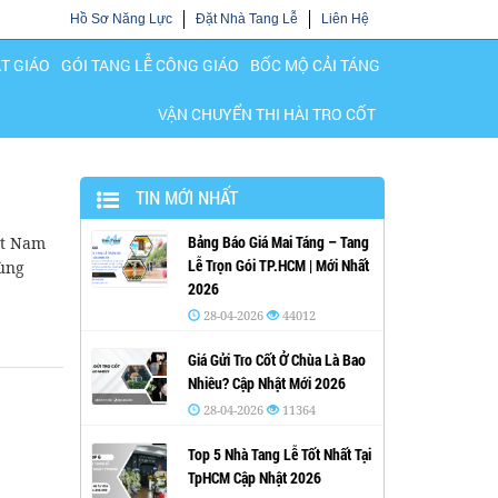
Hồ Sơ Năng Lực
Đặt Nhà Tang Lễ
Liên Hệ
ẬT GIÁO
GÓI TANG LỄ CÔNG GIÁO
BỐC MỘ CẢI TÁNG
VẬN CHUYỂN THI HÀI TRO CỐT
TIN MỚI NHẤT
Bảng Báo Giá Mai Táng – Tang
ệt Nam
Lễ Trọn Gói TP.HCM | Mới Nhất
vùng
2026
28-04-2026
44012
Giá Gửi Tro Cốt Ở Chùa Là Bao
Nhiêu? Cập Nhật Mới 2026
28-04-2026
11364
Top 5 Nhà Tang Lễ Tốt Nhất Tại
TpHCM Cập Nhật 2026