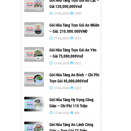
Gói Hỏa Táng Trọn Gói An Lạc –
Giá 120,000,000Vnđ
27-04-2026
1990
Gói Hỏa Táng Trọn Gói An Nhiên
– Giá: 210.000.000VNĐ
27-04-2026
1811
Gói Hỏa Táng Trọn Gói An Yên
– Giá 75,000,000Vnđ
27-04-2026
1922
Gói Hỏa Táng An Bình – Chi Phí
Trọn Gói 45,000,000Vnđ
27-04-2026
2212
Gói Hỏa Táng Hy Vọng Công
Giáo – Chi Phí 115 Triệu
27-04-2026
468
Gói Hỏa Táng An Lành Công
Giáo – Trọn Gói 73 Triệu