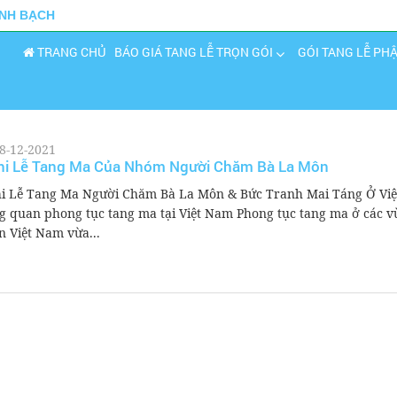
INH BẠCH
TRANG CHỦ
BÁO GIÁ TANG LỄ TRỌN GÓI
GÓI TANG LỄ PH
8-12-2021
hi Lễ Tang Ma Của Nhóm Người Chăm Bà La Môn
i Lễ Tang Ma Người Chăm Bà La Môn & Bức Tranh Mai Táng Ở Vi
g quan phong tục tang ma tại Việt Nam Phong tục tang ma ở các 
n Việt Nam vừa...