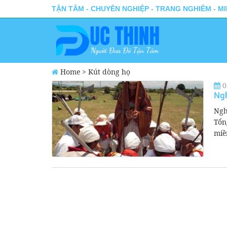
TẬN TÂM - CHUYÊN NGHIỆP - TRANG NGHIÊM - M
Home
>
Kút dòng họ
0
Ng
Ngh
Tổn
miề