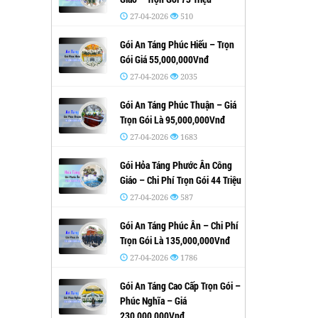
27-04-2026
510
Gói An Táng Phúc Hiếu – Trọn
Gói Giá 55,000,000Vnđ
27-04-2026
2035
Gói An Táng Phúc Thuận – Giá
Trọn Gói Là 95,000,000Vnđ
27-04-2026
1683
Gói Hỏa Táng Phước Ân Công
Giáo – Chi Phí Trọn Gói 44 Triệu
27-04-2026
587
Gói An Táng Phúc Ân – Chi Phí
Trọn Gói Là 135,000,000Vnđ
27-04-2026
1786
Gói An Táng Cao Cấp Trọn Gói –
Phúc Nghĩa – Giá
230,000,000Vnđ