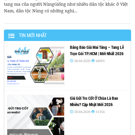
tang ma của người NùngGiống như nhiều dân tộc khác ở Việt
Nam, dân tộc Nùng có những nghi...
TIN MỚI NHẤT
Bảng Báo Giá Mai Táng – Tang Lễ
Trọn Gói TP.HCM | Mới Nhất 2026
28-04-2026
44003
Giá Gửi Tro Cốt Ở Chùa Là Bao
Nhiêu? Cập Nhật Mới 2026
28-04-2026
11354