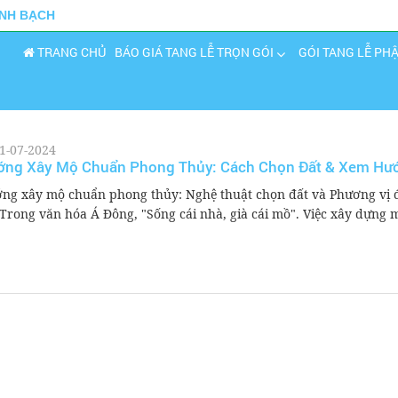
INH BẠCH
TRANG CHỦ
BÁO GIÁ TANG LỄ TRỌN GÓI
GÓI TANG LỄ PH
1-07-2024
ớng Xây Mộ Chuẩn Phong Thủy: Cách Chọn Đất & Xem Hư
ng xây mộ chuẩn phong thủy: Nghệ thuật chọn đất và Phương vị 
 Trong văn hóa Á Đông, "Sống cái nhà, già cái mồ". Việc xây dựng m