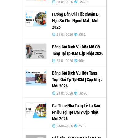
28-04-2026
12275
Hướng Dẫn Chi Tiết Chuẩn Bị
Hậu Sự Cho Người Mất | Mới
2026
28-04-2026
8382
Bảng Giá Dịch Vụ Bốc Mộ Cải
Táng Tại TpHCM Cập Nhật 2026
28-04-2026
6604
Bảng Giá Dịch Vụ Hỏa Táng
Trọn Gói Tại TpHCM | Cập Nhật
Mới 2026
28-04-2026
16595
Giá Thuê Nhà Tang Lễ Là Bao
Nhiêu Tại TpHCM ? Cập Nhật
Mới 2026
28-04-2026
7573