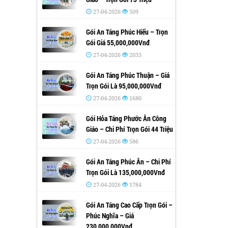
27-04-2026
509
Gói An Táng Phúc Hiếu – Trọn
Gói Giá 55,000,000Vnđ
27-04-2026
2033
Gói An Táng Phúc Thuận – Giá
Trọn Gói Là 95,000,000Vnđ
27-04-2026
1680
Gói Hỏa Táng Phước Ân Công
Giáo – Chi Phí Trọn Gói 44 Triệu
27-04-2026
586
Gói An Táng Phúc Ân – Chi Phí
Trọn Gói Là 135,000,000Vnđ
27-04-2026
1784
Gói An Táng Cao Cấp Trọn Gói –
Phúc Nghĩa – Giá
230,000,000Vnđ