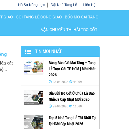
Hồ Sơ Năng Lực
Đặt Nhà Tang Lễ
Liên Hệ
ẬT GIÁO
GÓI TANG LỄ CÔNG GIÁO
BỐC MỘ CẢI TÁNG
VẬN CHUYỂN THI HÀI TRO CỐT
TIN MỚI NHẤT
ớng
Bảng Báo Giá Mai Táng – Tang
đón cát
Lễ Trọn Gói TP.HCM | Mới Nhất
ộ...
2026
28-04-2026
44009
Giá Gửi Tro Cốt Ở Chùa Là Bao
Nhiêu? Cập Nhật Mới 2026
28-04-2026
11360
Top 5 Nhà Tang Lễ Tốt Nhất Tại
TpHCM Cập Nhật 2026