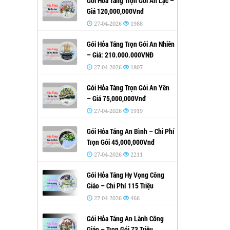
Gói Hỏa Táng Trọn Gói An Lạc –
Giá 120,000,000Vnđ
27-04-2026
1988
Gói Hỏa Táng Trọn Gói An Nhiên
– Giá: 210.000.000VNĐ
27-04-2026
1807
Gói Hỏa Táng Trọn Gói An Yên
– Giá 75,000,000Vnđ
27-04-2026
1919
Gói Hỏa Táng An Bình – Chi Phí
Trọn Gói 45,000,000Vnđ
27-04-2026
2211
Gói Hỏa Táng Hy Vọng Công
Giáo – Chi Phí 115 Triệu
27-04-2026
466
Gói Hỏa Táng An Lành Công
Giáo – Trọn Gói 73 Triệu