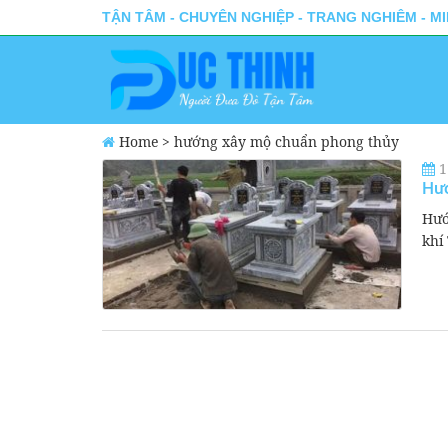
TẬN TÂM - CHUYÊN NGHIỆP - TRANG NGHIÊM - M
Home
>
hướng xây mộ chuẩn phong thủy
1
Hư
Hướ
khí