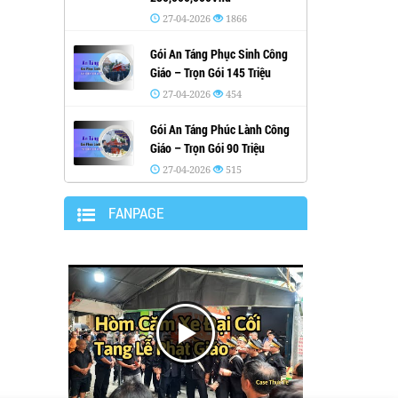
27-04-2026
1866
Gói An Táng Phục Sinh Công
Giáo – Trọn Gói 145 Triệu
27-04-2026
454
Gói An Táng Phúc Lành Công
Giáo – Trọn Gói 90 Triệu
27-04-2026
515
FANPAGE