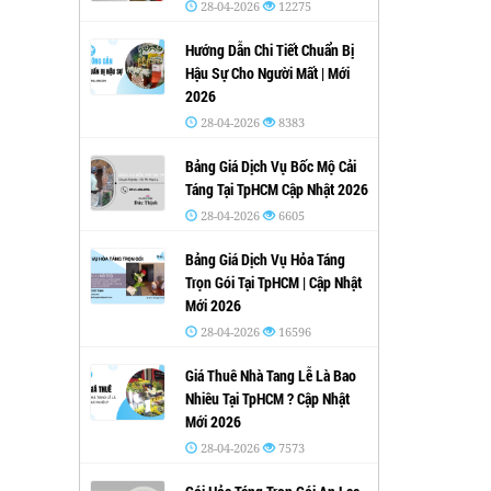
28-04-2026
12275
Hướng Dẫn Chi Tiết Chuẩn Bị
Hậu Sự Cho Người Mất | Mới
2026
28-04-2026
8383
Bảng Giá Dịch Vụ Bốc Mộ Cải
Táng Tại TpHCM Cập Nhật 2026
28-04-2026
6605
Bảng Giá Dịch Vụ Hỏa Táng
Trọn Gói Tại TpHCM | Cập Nhật
Mới 2026
28-04-2026
16596
Giá Thuê Nhà Tang Lễ Là Bao
Nhiêu Tại TpHCM ? Cập Nhật
Mới 2026
28-04-2026
7573