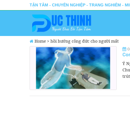
TẬN TÂM - CHUYÊN NGHIỆP - TRANG NGHIÊM - M
Home
>
hồi hướng công đức cho người mất
0
Con
Ý N
Chu
trút