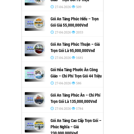
27-04-2026
509
Gói An Táng Phúc Hiếu – Trọn
Gói Giá 55,000,000Vnđ
27-04-2026
2033
Gói An Táng Phúc Thuận – Giá
Trọn Gói Là 95,000,000Vnđ
27-04-2026
1681
Gói Hỏa Táng Phước Ân Công
Giáo – Chi Phí Trọn Gói 44 Triệu
27-04-2026
586
Gói An Táng Phúc Ân – Chi Phí
Trọn Gói Là 135,000,000Vnđ
27-04-2026
1784
Gói An Táng Cao Cấp Trọn Gói –
Phúc Nghĩa – Giá
230,000,000Vnđ