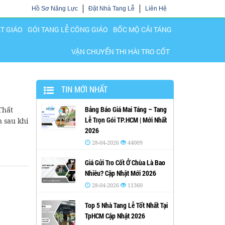
Hồ Sơ Năng Lực
Đặt Nhà Tang Lễ
Liên Hệ
ẬT GIÁO
GÓI TANG LỄ CÔNG GIÁO
BỐC MỘ CẢI TÁNG
VẬN CHUYỂN THI HÀI TRO CỐT
TIN MỚI NHẤT
Bảng Báo Giá Mai Táng – Tang
Thất
Lễ Trọn Gói TP.HCM | Mới Nhất
n sau khi
2026
28-04-2026
44009
Giá Gửi Tro Cốt Ở Chùa Là Bao
Nhiêu? Cập Nhật Mới 2026
28-04-2026
11360
Top 5 Nhà Tang Lễ Tốt Nhất Tại
TpHCM Cập Nhật 2026