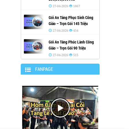
27-04-2026
1867
Gói An Táng Phục Sinh Công
Giáo – Trọn Gói 145 Triệu
27-04-2026
454
Gói An Táng Phúc Lành Công
Giáo – Trọn Gói 90 Triệu
27-04-2026
515
FANPAGE