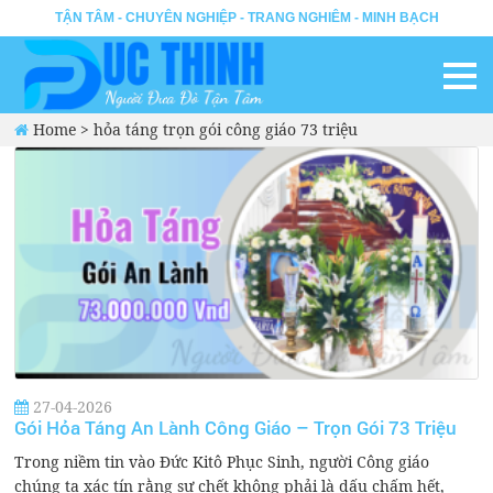
TẬN TÂM - CHUYÊN NGHIỆP - TRANG NGHIÊM - MINH BẠCH
Home
>
hỏa táng trọn gói công giáo 73 triệu
27-04-2026
Gói Hỏa Táng An Lành Công Giáo – Trọn Gói 73 Triệu
Trong niềm tin vào Đức Kitô Phục Sinh, người Công giáo
chúng ta xác tín rằng sự chết không phải là dấu chấm hết,