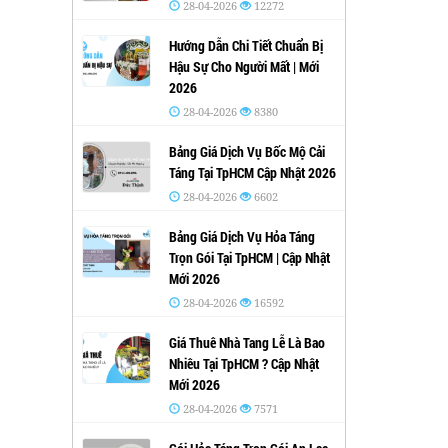
28-04-2026
12272
Hướng Dẫn Chi Tiết Chuẩn Bị
Hậu Sự Cho Người Mất | Mới
2026
28-04-2026
8380
Bảng Giá Dịch Vụ Bốc Mộ Cải
Táng Tại TpHCM Cập Nhật 2026
28-04-2026
6602
Bảng Giá Dịch Vụ Hỏa Táng
Trọn Gói Tại TpHCM | Cập Nhật
Mới 2026
28-04-2026
16592
Giá Thuê Nhà Tang Lễ Là Bao
Nhiêu Tại TpHCM ? Cập Nhật
Mới 2026
28-04-2026
7571