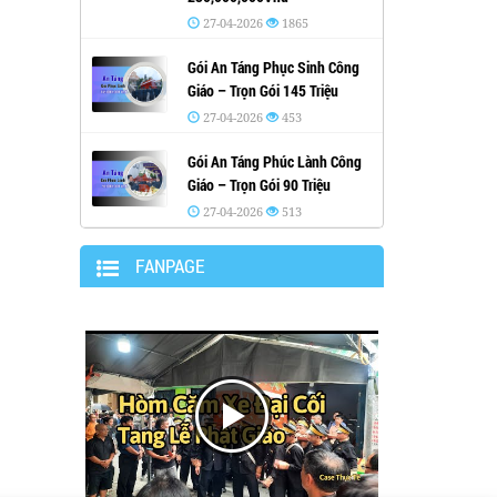
27-04-2026
1865
Gói An Táng Phục Sinh Công
Giáo – Trọn Gói 145 Triệu
27-04-2026
453
Gói An Táng Phúc Lành Công
Giáo – Trọn Gói 90 Triệu
27-04-2026
513
FANPAGE