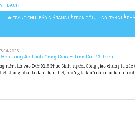
INH BẠCH
TRANG CHỦ
BÁO GIÁ TANG LỄ TRỌN GÓI
GÓI TANG LỄ PH
7-04-2026
 Hỏa Táng An Lành Công Giáo – Trọn Gói 73 Triệu
ng niềm tin vào Đức Kitô Phục Sinh, người Công giáo chúng ta xác 
chết không phải là dấu chấm hết, nhưng là khởi đầu cho hành trình
.