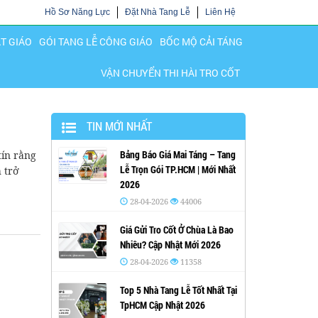
Hồ Sơ Năng Lực
Đặt Nhà Tang Lễ
Liên Hệ
ẬT GIÁO
GÓI TANG LỄ CÔNG GIÁO
BỐC MỘ CẢI TÁNG
VẬN CHUYỂN THI HÀI TRO CỐT
TIN MỚI NHẤT
Bảng Báo Giá Mai Táng – Tang
tín rằng
Lễ Trọn Gói TP.HCM | Mới Nhất
 trở
2026
28-04-2026
44006
Giá Gửi Tro Cốt Ở Chùa Là Bao
Nhiêu? Cập Nhật Mới 2026
28-04-2026
11358
Top 5 Nhà Tang Lễ Tốt Nhất Tại
TpHCM Cập Nhật 2026