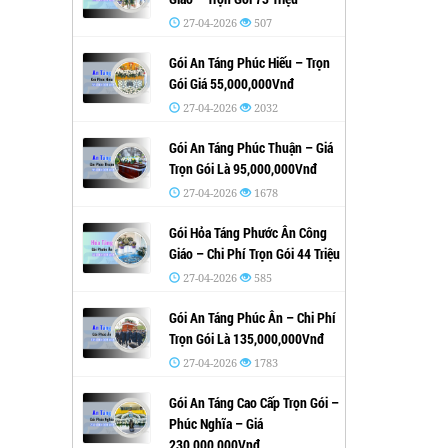
27-04-2026
507
Gói An Táng Phúc Hiếu – Trọn
Gói Giá 55,000,000Vnđ
27-04-2026
2032
Gói An Táng Phúc Thuận – Giá
Trọn Gói Là 95,000,000Vnđ
27-04-2026
1678
Gói Hỏa Táng Phước Ân Công
Giáo – Chi Phí Trọn Gói 44 Triệu
27-04-2026
585
Gói An Táng Phúc Ân – Chi Phí
Trọn Gói Là 135,000,000Vnđ
27-04-2026
1783
Gói An Táng Cao Cấp Trọn Gói –
Phúc Nghĩa – Giá
230,000,000Vnđ