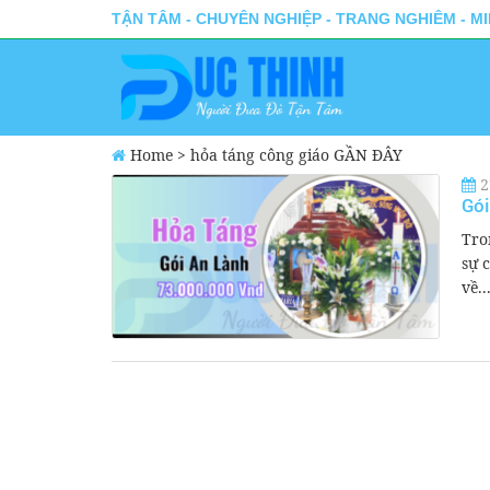
TẬN TÂM - CHUYÊN NGHIỆP - TRANG NGHIÊM - M
Home
>
hỏa táng công giáo GẦN ĐÂY
2
Gói
Tro
sự 
về..