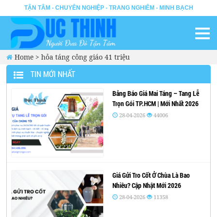
TẬN TÂM - CHUYÊN NGHIỆP - TRANG NGHIÊM - MINH BẠCH
Home
>
hỏa táng công giáo 41 triệu
TIN MỚI NHẤT
Bảng Báo Giá Mai Táng – Tang Lễ
Trọn Gói TP.HCM | Mới Nhất 2026
28-04-2026
44006
Giá Gửi Tro Cốt Ở Chùa Là Bao
Nhiêu? Cập Nhật Mới 2026
28-04-2026
11358