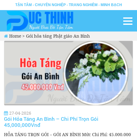
TẬN TÂM - CHUYÊN NGHIỆP - TRANG NGHIÊM - MINH BẠCH
Home
>
Gói hỏa táng Phật giáo An Bình
27-04-2026
Gói Hỏa Táng An Bình – Chi Phí Trọn Gói
45,000,000Vnđ
HỎA TÁNG TRỌN GÓI – GÓI AN BÌNH Mức Chi Phí: 45.000.000