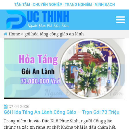
TẬN TÂM - CHUYÊN NGHIỆP - TRANG NGHIÊM - MINH BẠCH
Home
>
gói hỏa táng công giáo an lành
27-04-2026
Gói Hỏa Táng An Lành Công Giáo – Trọn Gói 73 Triệu
Trong niềm tin vào Đức Kitô Phục Sinh, người Công giáo
chúng ta xác tín rằng sự chết không phải là dấu chấm hết,