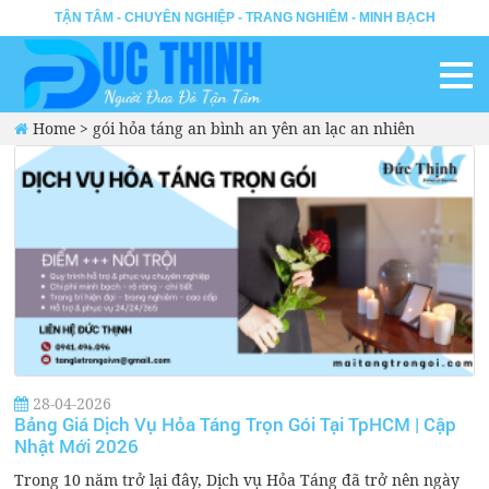
TẬN TÂM - CHUYÊN NGHIỆP - TRANG NGHIÊM - MINH BẠCH
Home
>
gói hỏa táng an bình an yên an lạc an nhiên
28-04-2026
Bảng Giá Dịch Vụ Hỏa Táng Trọn Gói Tại TpHCM | Cập
Nhật Mới 2026
Trong 10 năm trở lại đây, Dịch vụ Hỏa Táng đã trở nên ngày