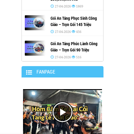
27-04-2026
1869
Gói An Táng Phục Sinh Công
Giáo – Trọn Gói 145 Triệu
27-04-2026
456
Gói An Táng Phúc Lành Công
Giáo – Trọn Gói 90 Triệu
27-04-2026
516
FANPAGE