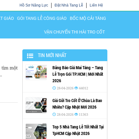
Hồ Sơ Năng Lực
Đặt Nhà Tang Lễ
Liên Hệ
ẬT GIÁO
GÓI TANG LỄ CÔNG GIÁO
BỐC MỘ CẢI TÁNG
VẬN CHUYỂN THI HÀI TRO CỐT
TIN MỚI NHẤT
Bảng Báo Giá Mai Táng – Tang
g tìm một
Lễ Trọn Gói TP.HCM | Mới Nhất
..
2026
28-04-2026
44012
Giá Gửi Tro Cốt Ở Chùa Là Bao
Nhiêu? Cập Nhật Mới 2026
28-04-2026
11363
Top 5 Nhà Tang Lễ Tốt Nhất Tại
TpHCM Cập Nhật 2026