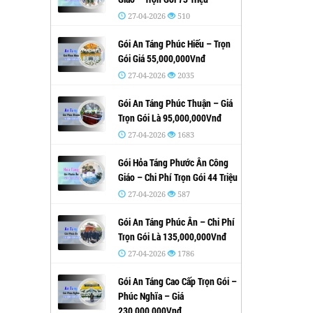
27-04-2026
510
Gói An Táng Phúc Hiếu – Trọn
Gói Giá 55,000,000Vnđ
27-04-2026
2035
Gói An Táng Phúc Thuận – Giá
Trọn Gói Là 95,000,000Vnđ
27-04-2026
1683
Gói Hỏa Táng Phước Ân Công
Giáo – Chi Phí Trọn Gói 44 Triệu
27-04-2026
587
Gói An Táng Phúc Ân – Chi Phí
Trọn Gói Là 135,000,000Vnđ
27-04-2026
1786
Gói An Táng Cao Cấp Trọn Gói –
Phúc Nghĩa – Giá
230,000,000Vnđ