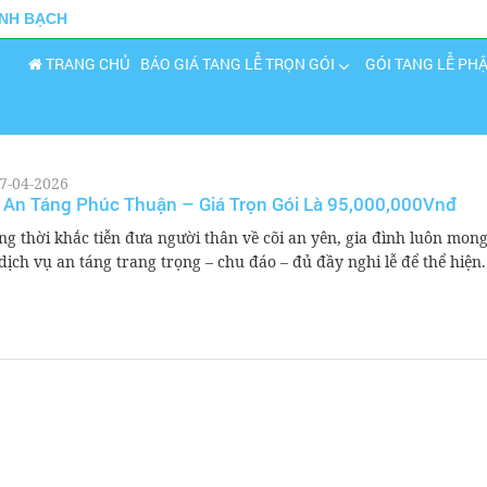
INH BẠCH
TRANG CHỦ
BÁO GIÁ TANG LỄ TRỌN GÓI
GÓI TANG LỄ PH
7-04-2026
 An Táng Phúc Thuận – Giá Trọn Gói Là 95,000,000Vnđ
ng thời khắc tiễn đưa người thân về cõi an yên, gia đình luôn mon
 dịch vụ an táng trang trọng – chu đáo – đủ đầy nghi lễ để thể hiện.