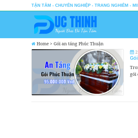
TẬN TÂM - CHUYÊN NGHIỆP - TRANG NGHIÊM - M
Home
>
Gói an táng Phúc Thuận
2
Gói
Tro
gói