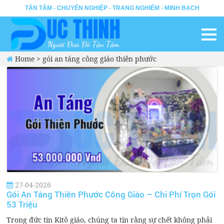
TẬN TÂM - CHUYÊN NGHIỆP - TRANG NGHIÊM - MINH BẠCH
Home
>
gói an táng công giáo thiên phước
27-04-2026
Gói An Táng Thiên Phước Công Giáo – Chi Phí Trọn Gói
53 Triệu
Trong đức tin Kitô giáo, chúng ta tin rằng sự chết không phải