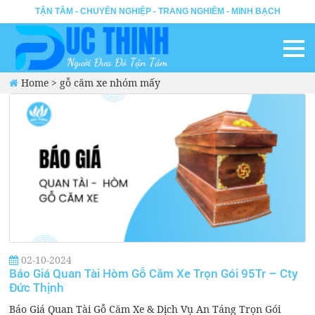
TẬN TÂM - CHUYÊN NGHIỆP - TRANG NGHIÊM - MINH BẠCH
Home
>
gỗ căm xe nhóm mấy
02-10-2024
Báo Giá Quan Tài Hòm Gỗ Căm Xe Trọn Gói 95Tr – Cty
Đức Thịnh
Báo Giá Quan Tài Gỗ Căm Xe & Dịch Vụ An Táng Trọn Gói