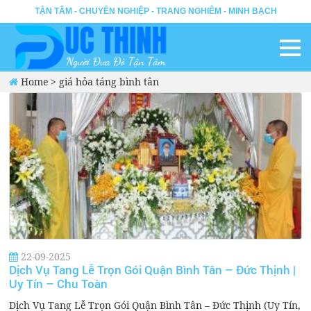
TẬN TÂM - CHUYÊN NGHIỆP - TRANG NGHIÊM - MINH BẠCH
Home
>
giá hỏa táng bình tân
22-09-2025
Dịch Vụ Tang Lễ Trọn Gói Quận Bình Tân – Đức Thịnh |
Uy Tín – Chu Toàn
Dịch Vụ Tang Lễ Trọn Gói Quận Bình Tân – Đức Thịnh (Uy Tín,