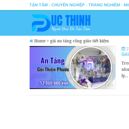
TẬN TÂM - CHUYÊN NGHIỆP - TRANG NGHIÊM - M
Home
>
giá an táng công giáo tiết kiệm
2
Gói
Tro
như
ly...