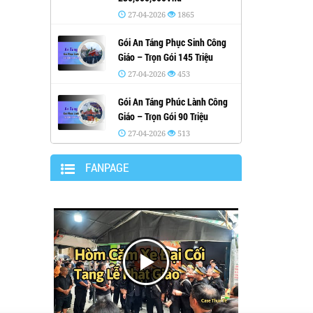
27-04-2026
1865
Gói An Táng Phục Sinh Công
Giáo – Trọn Gói 145 Triệu
27-04-2026
453
Gói An Táng Phúc Lành Công
Giáo – Trọn Gói 90 Triệu
27-04-2026
513
FANPAGE