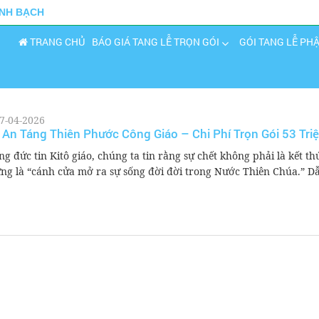
INH BẠCH
TRANG CHỦ
BÁO GIÁ TANG LỄ TRỌN GÓI
GÓI TANG LỄ PH
7-04-2026
 An Táng Thiên Phước Công Giáo – Chi Phí Trọn Gói 53 Tri
ng đức tin Kitô giáo, chúng ta tin rằng sự chết không phải là kết th
ng là “cánh cửa mở ra sự sống đời đời trong Nước Thiên Chúa.” D