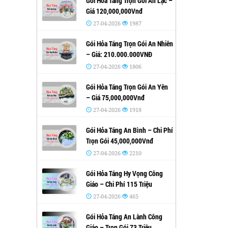
Gói Hỏa Táng Trọn Gói An Lạc –
Giá 120,000,000Vnđ
27-04-2026
1987
Gói Hỏa Táng Trọn Gói An Nhiên
– Giá: 210.000.000VNĐ
27-04-2026
1806
Gói Hỏa Táng Trọn Gói An Yên
– Giá 75,000,000Vnđ
27-04-2026
1918
Gói Hỏa Táng An Bình – Chi Phí
Trọn Gói 45,000,000Vnđ
27-04-2026
2210
Gói Hỏa Táng Hy Vọng Công
Giáo – Chi Phí 115 Triệu
27-04-2026
465
Gói Hỏa Táng An Lành Công
Giáo – Trọn Gói 73 Triệu