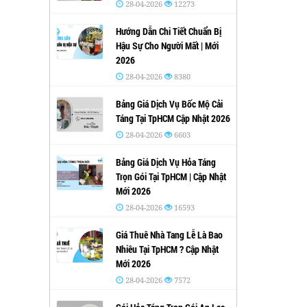
28-04-2026
12273
Hướng Dẫn Chi Tiết Chuẩn Bị
Hậu Sự Cho Người Mất | Mới
2026
28-04-2026
8380
Bảng Giá Dịch Vụ Bốc Mộ Cải
Táng Tại TpHCM Cập Nhật 2026
28-04-2026
6603
Bảng Giá Dịch Vụ Hỏa Táng
Trọn Gói Tại TpHCM | Cập Nhật
Mới 2026
28-04-2026
16593
Giá Thuê Nhà Tang Lễ Là Bao
Nhiêu Tại TpHCM ? Cập Nhật
Mới 2026
28-04-2026
7572