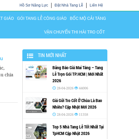
Hồ Sơ Năng Lực
Đặt Nhà Tang Lễ
Liên Hệ
ẬT GIÁO
GÓI TANG LỄ CÔNG GIÁO
BỐC MỘ CẢI TÁNG
VẬN CHUYỂN THI HÀI TRO CỐT
TIN MỚI NHẤT
ệu
Bảng Báo Giá Mai Táng – Tang
úc,
Lễ Trọn Gói TP.HCM | Mới Nhất
ẫu chia
2026
28-04-2026
44006
Giá Gửi Tro Cốt Ở Chùa Là Bao
Nhiêu? Cập Nhật Mới 2026
28-04-2026
11358
Top 5 Nhà Tang Lễ Tốt Nhất Tại
TpHCM Cập Nhật 2026