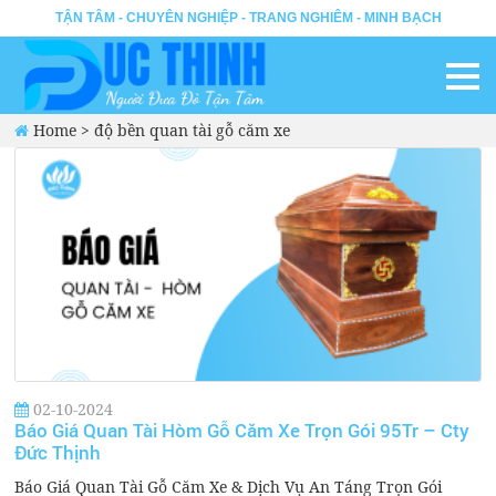
TẬN TÂM - CHUYÊN NGHIỆP - TRANG NGHIÊM - MINH BẠCH
Home
>
độ bền quan tài gỗ căm xe
02-10-2024
Báo Giá Quan Tài Hòm Gỗ Căm Xe Trọn Gói 95Tr – Cty
Đức Thịnh
Báo Giá Quan Tài Gỗ Căm Xe & Dịch Vụ An Táng Trọn Gói