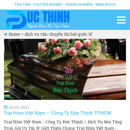
TẬN TÂM - CHUYÊN NGHIỆP - TRANG NGHIÊM - MINH BẠCH
Home
>
dịch vụ vận chuyển thi hài quốc tế
20-05-2022
Trại Hòm Việt Nam – Công Ty Đức Thịnh TPHCM
Trại Hòm Việt Nam – Công Ty Đức Thịnh | Dịch Vụ Mai Táng
Trọn Gói Uy Tín 🌸 Giới Thiệu Chung Trại Hòm Việt Nam –