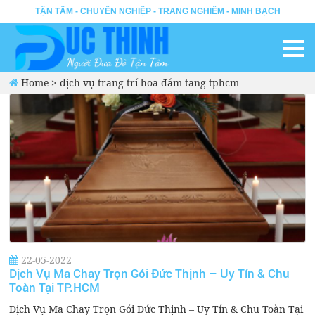
TẬN TÂM - CHUYÊN NGHIỆP - TRANG NGHIÊM - MINH BẠCH
Home
>
dịch vụ trang trí hoa đám tang tphcm
22-05-2022
Dịch Vụ Ma Chay Trọn Gói Đức Thịnh – Uy Tín & Chu
Toàn Tại TP.HCM
Dịch Vụ Ma Chay Trọn Gói Đức Thịnh – Uy Tín & Chu Toàn Tại